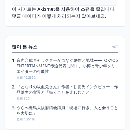
이 사이트는 Akismet을 사용하여 스팸을 줄입니다.
댓글 데이터가 어떻게 처리되는지 알아보세요.
많이 본 뉴스
HOT
1
音声合成キャラクターがつなぐ創作と地域――TOKYO6
ENTERTAINMENT赤迫代表に聞く、小樽と青少年クリ
エイターの可能性
조회 10,282회
2
『となりの吸血鬼さん』作者・甘党氏インタビュー 作
品誕生の背景と「描くことを楽しむこと」
조회 83회
3
うらべ走馬大阪府議会議員「現場に行き、人と会うこと
を大切に」
조회 1,251회