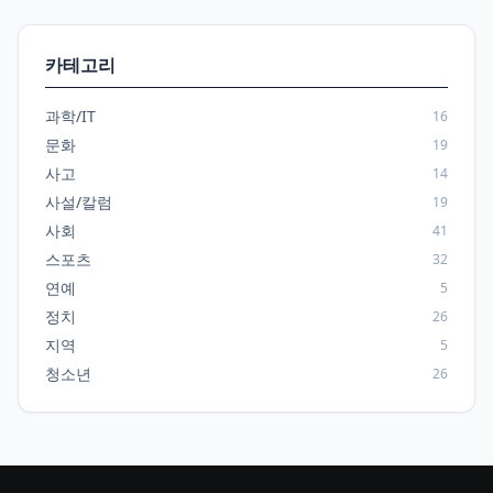
카테고리
과학/IT
16
문화
19
사고
14
사설/칼럼
19
사회
41
스포츠
32
연예
5
정치
26
지역
5
청소년
26