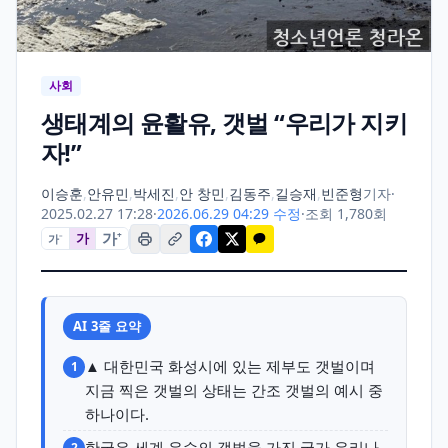
사회
생태계의 윤활유, 갯벌 “우리가 지키
자!”
이승훈
,
안유민
,
박세진
,
안 창민
,
김동주
,
길승재
,
빈준형
기자
·
2025.02.27 17:28
·
2026.06.29 04:29 수정
·
조회 1,780회
가
+
가
가
−
AI 3줄 요약
▲ 대한민국 화성시에 있는 제부도 갯벌이며
1
지금 찍은 갯벌의 상태는 간조 갯벌의 예시 중
하나이다.
한국은 세계 유수의 갯벌을 가진 국가 우리나
2