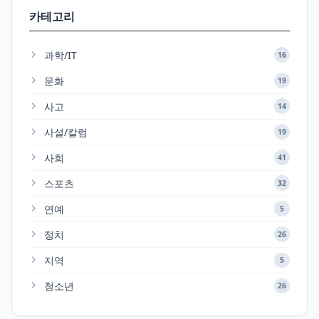
카테고리
과학/IT
16
문화
19
사고
14
사설/칼럼
19
사회
41
스포츠
32
연예
5
정치
26
지역
5
청소년
26