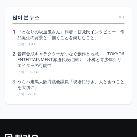
많이 본 뉴스
HOT
1
『となりの吸血鬼さん』作者・甘党氏インタビュー 作
品誕生の背景と「描くことを楽しむこと」
조회 1,061회
2
音声合成キャラクターがつなぐ創作と地域――TOKYO6
ENTERTAINMENT赤迫代表に聞く、小樽と青少年クリ
エイターの可能性
조회 11,327회
3
うらべ走馬大阪府議会議員「現場に行き、人と会うこと
を大切に」
조회 1,276회