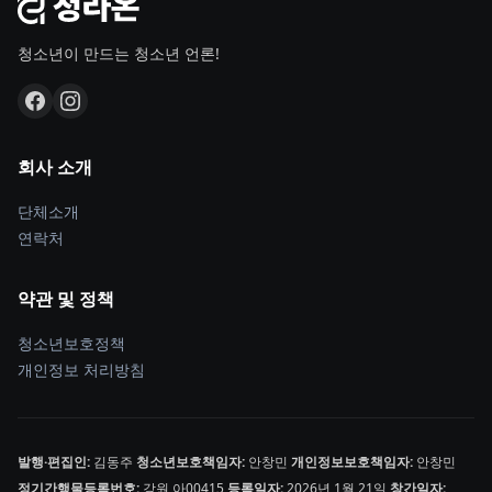
청소년이 만드는 청소년 언론!
회사 소개
단체소개
연락처
약관 및 정책
청소년보호정책
개인정보 처리방침
발행·편집인:
김동주
청소년보호책임자:
안창민
개인정보보호책임자:
안창민
정기간행물등록번호:
강원,아00415
등록일자:
2026년 1월 21일
창간일자: