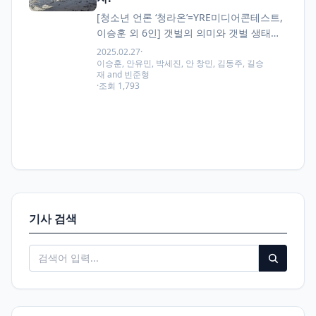
[청소년 언론 ‘청라온’=YRE미디어콘테스트,
이승훈 외 6인] 갯벌의 의미와 갯벌 생태가
왜 중요한가? 갯벌의 사전적 의미는 “고조
2025.02.27
·
시에는 잠기고 저조 시에는 드러나는 연안
이승훈, 안유민, 박세진, 안 창민, 김동주, 길승
재 and 빈준형
의…
·
조회 1,793
기사 검색