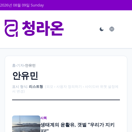
2026년 08월 09일 Sunday
홈
›
기자
›
안유민
안유민
표시 형식:
리스트형
(외모 › 사용자 정의하기 › 사이드바 위젯 설정에
서 변경)
사회
생태계의 윤활유, 갯벌 “우리가 지키
자!”