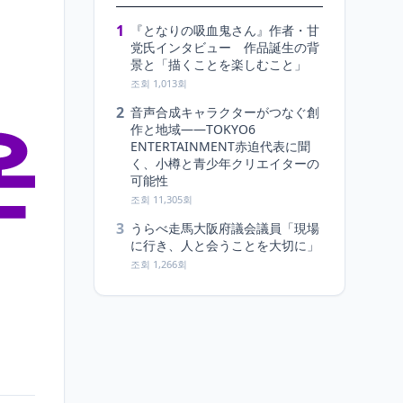
1
『となりの吸血鬼さん』作者・甘
党氏インタビュー 作品誕生の背
景と「描くことを楽しむこと」
조회 1,013회
2
音声合成キャラクターがつなぐ創
作と地域――TOKYO6
ENTERTAINMENT赤迫代表に聞
く、小樽と青少年クリエイターの
可能性
조회 11,305회
3
うらべ走馬大阪府議会議員「現場
に行き、人と会うことを大切に」
조회 1,266회