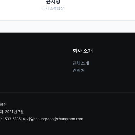
윤시영
국제소통팀장
회사 소개
단체소개
연락처
창민
자:
2021년 7월
:
1533-5835
|
이메일:
chungraon@chungraon.com