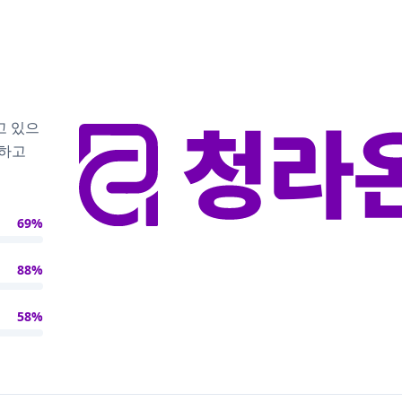
고 있으
달하고
69%
88%
58%