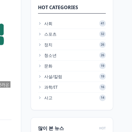
HOT CATEGORIES
사회
41
스포츠
32
정치
26
청소년
26
문화
19
사설/칼럼
19
과학/IT
16
사고
14
많이 본 뉴스
HOT