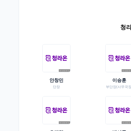
청라
안창민
이승훈
단장
부단장(사무국장