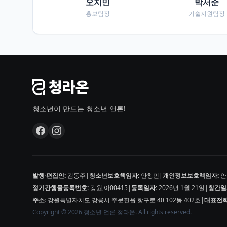
오지민
박서준
홍보팀장
기술지원팀장
청소년이 만드는 청소년 언론!
발행·편집인:
김동주
|
청소년보호책임자:
안창민
|
개인정보보호책임자:
안
정기간행물등록번호:
강원,아00415
|
등록일자:
2026년 1월 21일
|
창간일
주소:
강원특별자치도 강릉시 주문진읍 항구로 40 102동 402호
|
대표전화
Copyright © 2026 청소년 언론 청라온. All rights reserved.