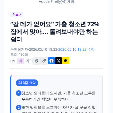
Adobe Firefly(AI) 제공
청소년
“갈 데가 없어요” 가출 청소년 72%
집에서 맞아…. 돌려보내야만 하는
쉼터
문여랑
기자
·
2026.05.10 18:22
·
2026.05.10 18:23 수정
·
조회 490회
가
+
가
가
−
AI 3줄 요약
청소년 쉼터들이 있지만, 가출 청소년 모두를
1
수용하기엔 턱없이 부족하다.
또한 법적으로 보호자는 자녀가 살 곳을 정할
2