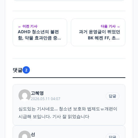
← 이전 기사
다음 기사 →
ADHD 청소년의 불편
과거 윤영글이 뛰었던
함, 약물 효과만큼 중요
BK 헤켄 FF, 초대
한 것은 ‘생활 변화 관
UEFA 여자 유로파컵
찰’
우승
댓글
2
고혜영
답글
2026.05.11 04:07
심도있는 기사네요… 청소년 보호와 법제도ㅠ개편이
시급해 보입니다. 기사 잘 읽었습니다
선
답글