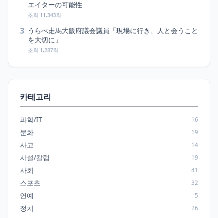
エイターの可能性
조회 11,343회
3
うらべ走馬大阪府議会議員「現場に行き、人と会うこと
を大切に」
조회 1,287회
카테고리
과학/IT
16
문화
19
사고
14
사설/칼럼
19
사회
41
스포츠
32
연예
5
정치
26