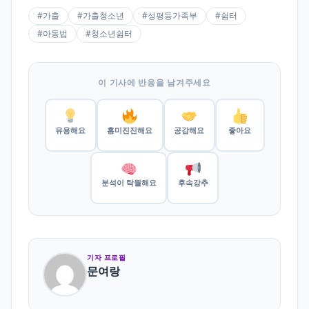
#가출
#가출청소년
#성평등가족부
#쉼터
#아동법
#청소년쉼터
이 기사에 반응을 남겨주세요
유용해요
흥미진진해요
공감해요
좋아요
분석이 탁월해요
후속강추
기자 프로필
문여랑