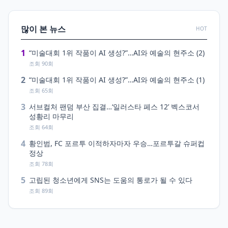
많이 본 뉴스
HOT
1
“미술대회 1위 작품이 AI 생성?”…AI와 예술의 현주소 (2)
조회 90회
2
“미술대회 1위 작품이 AI 생성?”…AI와 예술의 현주소 (1)
조회 65회
3
서브컬처 팬덤 부산 집결…‘일러스타 페스 12’ 벡스코서
성황리 마무리
조회 64회
4
황인범, FC 포르투 이적하자마자 우승…포르투갈 슈퍼컵
정상
조회 78회
5
고립된 청소년에게 SNS는 도움의 통로가 될 수 있다
조회 89회