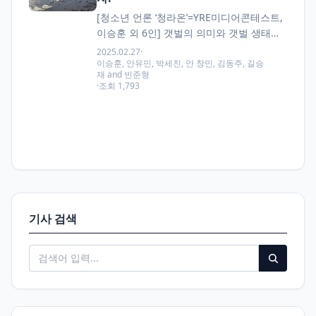
[청소년 언론 ‘청라온’=YRE미디어콘테스트,
이승훈 외 6인] 갯벌의 의미와 갯벌 생태가
왜 중요한가? 갯벌의 사전적 의미는 “고조
2025.02.27
·
시에는 잠기고 저조 시에는 드러나는 연안
이승훈, 안유민, 박세진, 안 창민, 김동주, 길승
재 and 빈준형
의…
·
조회 1,793
기사 검색