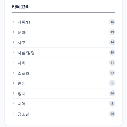
카테고리
과학/IT
16
문화
19
사고
14
사설/칼럼
19
사회
41
스포츠
32
연예
5
정치
26
지역
5
청소년
26