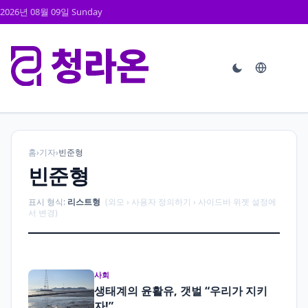
2026년 08월 09일 Sunday
홈
›
기자
›
빈준형
빈준형
표시 형식:
리스트형
(외모 › 사용자 정의하기 › 사이드바 위젯 설정에
서 변경)
사회
생태계의 윤활유, 갯벌 “우리가 지키
자!”