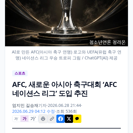
AI로 만든 AFC(아시아 축구 연맹) 로고와 UEFA(유럽 축구 연
맹) 네이션스 리그 우승 트로피 그림 / ChatGPT(AI) 제공
스포츠
AFC, 새로운 아시아 축구대회 ‘AFC
네이션스 리그’ 도입 추진
엄지민
,
길승재
기자
·
2026.06.28 21:44
·
2026.06.29 04:12 수정
·
조회 536회
가
+
가
가
−