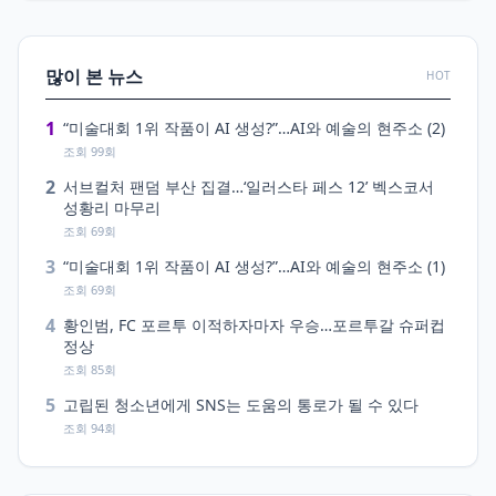
많이 본 뉴스
HOT
1
“미술대회 1위 작품이 AI 생성?”…AI와 예술의 현주소 (2)
조회 99회
2
서브컬처 팬덤 부산 집결…‘일러스타 페스 12’ 벡스코서
성황리 마무리
조회 69회
3
“미술대회 1위 작품이 AI 생성?”…AI와 예술의 현주소 (1)
조회 69회
4
황인범, FC 포르투 이적하자마자 우승…포르투갈 슈퍼컵
정상
조회 85회
5
고립된 청소년에게 SNS는 도움의 통로가 될 수 있다
조회 94회