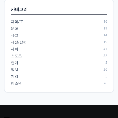
카테고리
과학/IT
16
문화
19
사고
14
사설/칼럼
19
사회
41
스포츠
32
연예
5
정치
26
지역
5
청소년
26