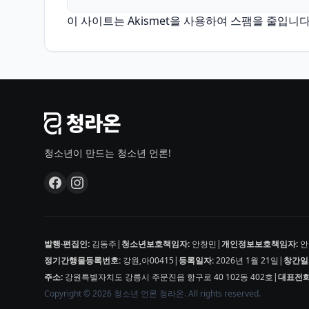
이 사이트는 Akismet을 사용하여 스팸을 줄입니다
청소년이 만드는 청소년 언론!
발행·편집인:
김동주
|
청소년보호책임자:
안창민
|
개인정보보호책임자:
안
정기간행물등록번호:
강원,아00415
|
등록일자:
2026년 1월 21일
|
창간일
주소:
강원특별자치도 강릉시 주문진읍 항구로 40 102동 402호
|
대표전화
Copyright © 2026 청소년 언론 청라온. All rights reserved.