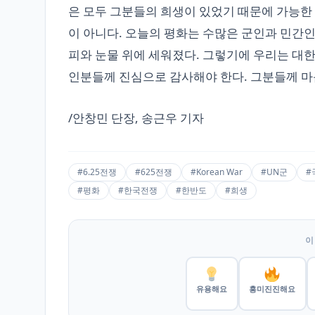
은 모두 그분들의 희생이 있었기 때문에 가능한 
이 아니다. 오늘의 평화는 수많은 군인과 민간
피와 눈물 위에 세워졌다. 그렇기에 우리는 대한
인분들께 진심으로 감사해야 한다. 그분들께 마
/안창민 단장, 송근우 기자
#6.25전쟁
#625전쟁
#Korean War
#UN군
#
#평화
#한국전쟁
#한반도
#희생
이
유용해요
흥미진진해요