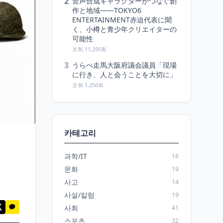
2
音声合成キャラクターがつなぐ創
作と地域――TOKYO6
ENTERTAINMENT赤迫代表に聞
く、小樽と青少年クリエイターの
可能性
조회 11,295회
3
うらべ走馬大阪府議会議員「現場
に行き、人と会うことを大切に」
조회 1,256회
카테고리
과학/IT
16
문화
19
사고
14
사설/칼럼
19
사회
41
스포츠
32