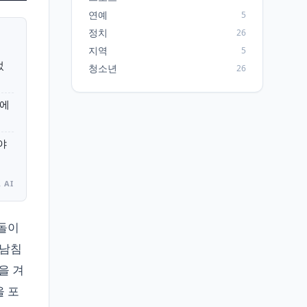
연예
5
정치
26
지역
5
었
청소년
26
위에
야
 AI
충돌이
 남침
을 겨
을 포