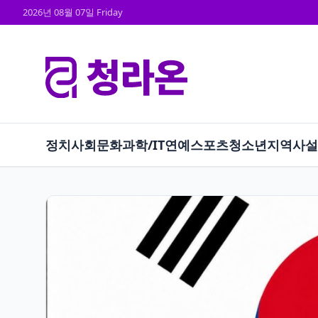
2026년 08월 07일 Friday
정치
사회
문화
과학/IT
연예
스포츠
청소년
지역
사설