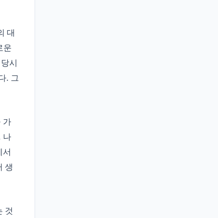
의 대
로운
 당시
. 그
 가
 나
에서
 생
는 것