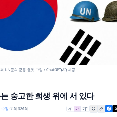
 UN군의 군용 헬멧 그림 / ChatGPT(AI) 제공
평화는 숭고한 희생 위에 서 있다
가
+
11 수정
·
조회 326회
가
가
−