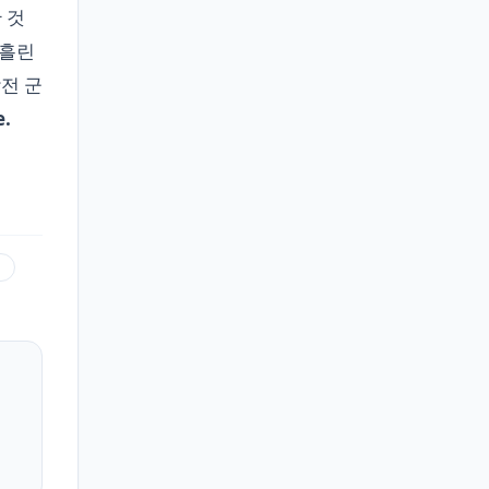
 것
 흘린
전 군
e.
일