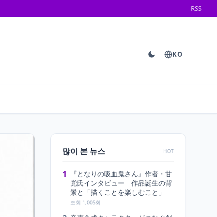
RSS
KO
많이 본 뉴스
HOT
1
『となりの吸血鬼さん』作者・甘
党氏インタビュー 作品誕生の背
景と「描くことを楽しむこと」
조회 1,005회