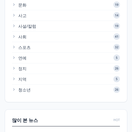
문화
19
사고
14
사설/칼럼
19
사회
41
스포츠
32
연예
5
정치
26
지역
5
청소년
26
많이 본 뉴스
HOT