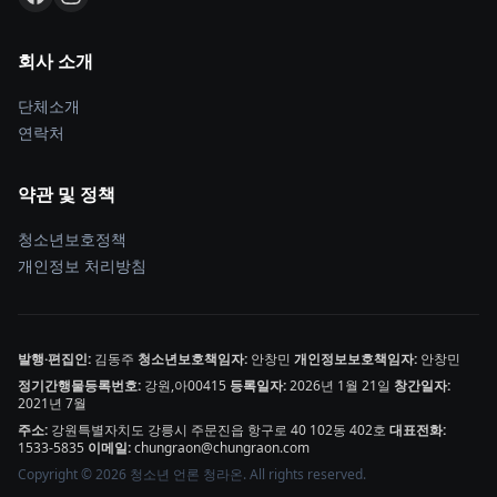
회사 소개
단체소개
연락처
약관 및 정책
청소년보호정책
개인정보 처리방침
발행·편집인:
김동주
청소년보호책임자:
안창민
개인정보보호책임자:
안창민
정기간행물등록번호:
강원,아00415
등록일자:
2026년 1월 21일
창간일자:
2021년 7월
주소:
강원특별자치도 강릉시 주문진읍 항구로 40 102동 402호
대표전화:
1533-5835
이메일:
chungraon@chungraon.com
Copyright © 2026 청소년 언론 청라온. All rights reserved.