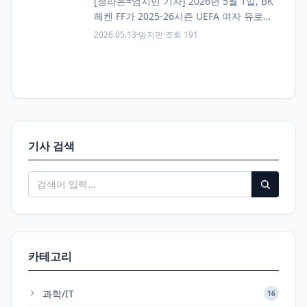
[청라온=엄지민 기자] 2026년 5월 1일, BK
헤켄 FF가 2025-26시즌 UEFA 여자 유로파
컵의 첫 우승팀이 됐다. UEFA 여자 유로파
2026.05.13
·
엄지민
·
조회 191
컵은 이번 시즌 처음 시작된…
기사 검색
카테고리
과학/IT
16