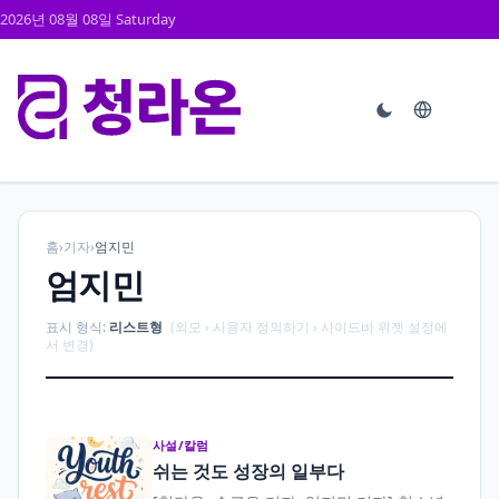
2026년 08월 08일 Saturday
홈
›
기자
›
엄지민
엄지민
표시 형식:
리스트형
(외모 › 사용자 정의하기 › 사이드바 위젯 설정에
서 변경)
사설/칼럼
쉬는 것도 성장의 일부다