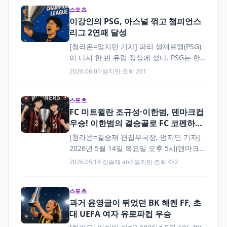
국과 함께 A조에 편성됐다. 대한민국의 첫…
스포츠
이강인의 PSG, 아스널 꺾고 챔피언스
리그 2연패 달성
[청라온=엄지민 기자] 파리 생제르맹(PSG)
이 다시 한 번 유럽 정상에 섰다. PSG는 한
국 시간으로 2026년 5월 31일 새벽 1시, 헝
2026.06.01
·
엄지민
·
조회 261
가리 부다페스트의 푸슈카시 아레나에서…
스포츠
FC 미트윌란 조규성·이한범, 덴마크컵
우승! 이한범의 결승골로 FC 코펜하겐
격파
[청라온=길승재 편집부국장, 엄지민 기자]
2026년 5월 14일 목요일 오후 5시(덴마크
현지 시각), 덴마크 코펜하겐의 파르켄 스타
2026.05.18
·
길승재 and 엄지민
·
조회 452
디움에서 덴마크컵(덴마크 FA컵, 랜드스포
칼) 결승전이 열렸다. 이번…
스포츠
과거 윤영글이 뛰었던 BK 헤켄 FF, 초
대 UEFA 여자 유로파컵 우승