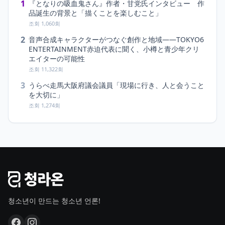
1
『となりの吸血鬼さん』作者・甘党氏インタビュー 作
品誕生の背景と「描くことを楽しむこと」
조회 1,060회
2
音声合成キャラクターがつなぐ創作と地域――TOKYO6
ENTERTAINMENT赤迫代表に聞く、小樽と青少年クリ
エイターの可能性
조회 11,322회
3
うらべ走馬大阪府議会議員「現場に行き、人と会うこと
を大切に」
조회 1,274회
청소년이 만드는 청소년 언론!