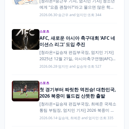
[청라온=송근우 기자, 엄지민 기자] 청소년
에게 “요즘 괜찮아?”라고 물으면 많은 학생
이 “괜찮아요”라고 답한다. 그러나 그 말 뒤
2026.06.30
·
송근우 and 엄지민
·
조회 344
에는 학교 수업, 수행평가, 시험 준비, 학원,
…
스포츠
AFC, 새로운 아시아 축구대회 ‘AFC 네
이션스 리그’ 도입 추진
[청라온=길승재 편집부국장, 엄지민 기자]
2025년 12월 21일, 아시아축구연맹(AFC)은
새로운 국가대표팀 대회인 AFC 네이션스 리
2026.06.28
·
엄지민 and 길승재
·
조회 527
그 도입 계획을 발표했다. 이 대회가 실제로
출범하면 AFC…
스포츠
첫 경기부터 짜릿한 역전승! 대한민국,
2026 북중미 월드컵 산뜻한 출발
[청라온=길승재 편집부국장, 최예준 국제소
통팀 부팀장, 엄지민 기자] 2026 북중미 월
드컵이 드디어 시작됐다. 대한민국은 개최
2026.06.14
·
길승재, 최예준 and 엄지민
·
조회 335
국 멕시코를 비롯해 체코, 남아프리카공화