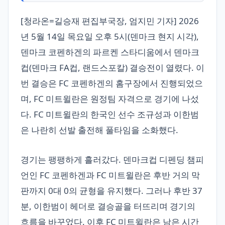
[청라온=길승재 편집부국장, 엄지민 기자] 2026
년 5월 14일 목요일 오후 5시(덴마크 현지 시각),
덴마크 코펜하겐의 파르켄 스타디움에서 덴마크
컵(덴마크 FA컵, 랜드스포칼) 결승전이 열렸다. 이
번 결승은 FC 코펜하겐의 홈구장에서 진행되었으
며, FC 미트윌란은 원정팀 자격으로 경기에 나섰
다. FC 미트윌란의 한국인 선수 조규성과 이한범
은 나란히 선발 출전해 풀타임을 소화했다.
경기는 팽팽하게 흘러갔다. 덴마크컵 디펜딩 챔피
언인 FC 코펜하겐과 FC 미트윌란은 후반 거의 막
판까지 0대 0의 균형을 유지했다. 그러나 후반 37
분, 이한범이 헤더로 결승골을 터뜨리며 경기의
흐름을 바꾸었다. 이후 FC 미트윌란은 남은 시간