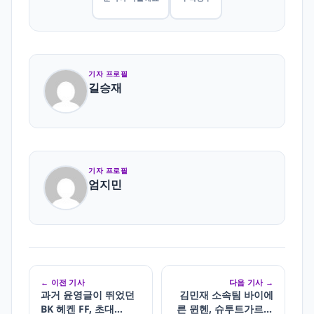
기자 프로필
길승재
기자 프로필
엄지민
← 이전 기사
다음 기사 →
과거 윤영글이 뛰었던
김민재 소속팀 바이에
BK 헤켄 FF, 초대
른 뮌헨, 슈투트가르트