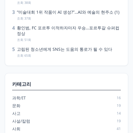
조회 38회
3
“미술대회 1위 작품이 AI 생성?”…AI와 예술의 현주소 (1)
조회 37회
4
황인범, FC 포르투 이적하자마자 우승…포르투갈 슈퍼컵
정상
조회 51회
5
고립된 청소년에게 SNS는 도움의 통로가 될 수 있다
조회 65회
카테고리
과학/IT
16
문화
19
사고
14
사설/칼럼
19
사회
41