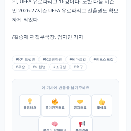
위, UEFA 유로파리그 16강이다. 또한 다음 시즌
인 2026-27시즌 UEFA 유로파리그 진출권도 확보
하게 되었다.
/길승재 편집부국장, 엄지민 기자
#fc미트윌란
#fc코펜하겐
#덴마크컵
#랜드스포칼
#우승
#이한범
#조규성
#축구
이 기사에 반응을 남겨주세요
유용해요
흥미진진해요
공감해요
좋아요
분석이 탁월해요
후속강추