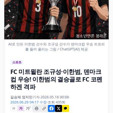
AI로 만든 이한범 선수와 조규성 선수가 덴마크컵 우승 트로피
를 들어 올리는 그림 / ChatGPT(AI) 제공
스포츠
FC 미트윌란 조규성·이한범, 덴마크
컵 우승! 이한범의 결승골로 FC 코펜
하겐 격파
길승재
,
엄지민
기자
·
2026.05.18 00:08
·
2026.06.29 04:17 수정
·
조회 435회
가
+
가
가
−