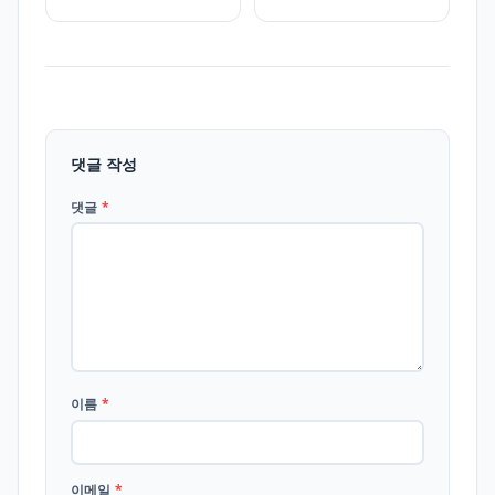
UEFA 여자 유로파컵
꺾고 DFB 포칼 우승…
우승
해리 케인 해트트릭 폭
발
댓글 작성
댓글
*
이름
*
이메일
*