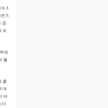
속 3
이온즈
 끊
을 보
 박세
의 불
점 홈
3 대
자 바
디아