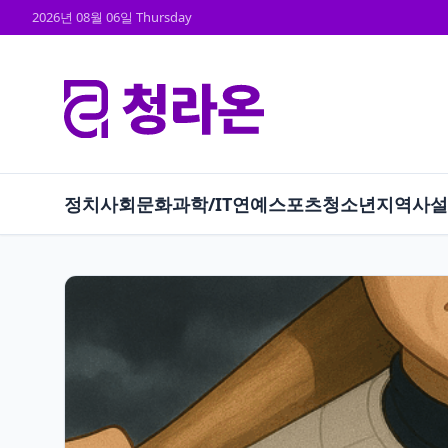
2026년 08월 06일 Thursday
정치
사회
문화
과학/IT
연예
스포츠
청소년
지역
사설