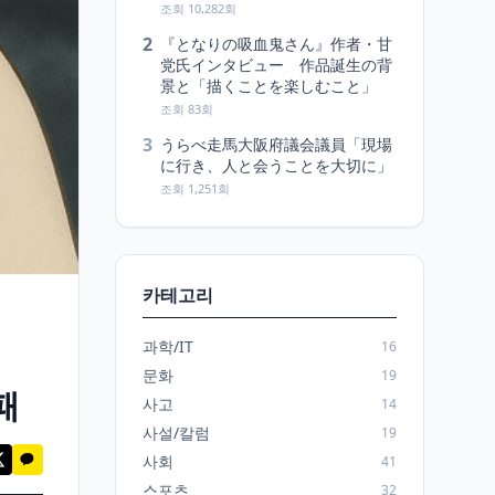
조회 10,282회
2
『となりの吸血鬼さん』作者・甘
党氏インタビュー 作品誕生の背
景と「描くことを楽しむこと」
조회 83회
3
うらべ走馬大阪府議会議員「現場
に行き、人と会うことを大切に」
조회 1,251회
카테고리
과학/IT
16
문화
19
패
사고
14
사설/칼럼
19
사회
41
스포츠
32