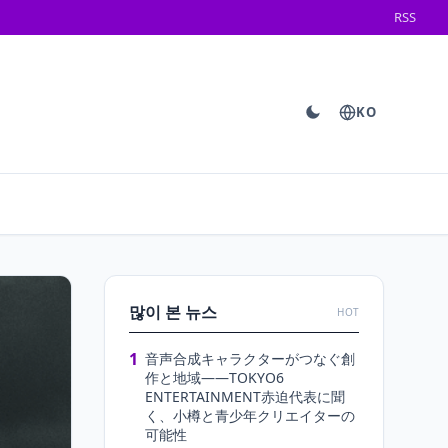
RSS
KO
많이 본 뉴스
HOT
1
音声合成キャラクターがつなぐ創
作と地域――TOKYO6
ENTERTAINMENT赤迫代表に聞
く、小樽と青少年クリエイターの
可能性