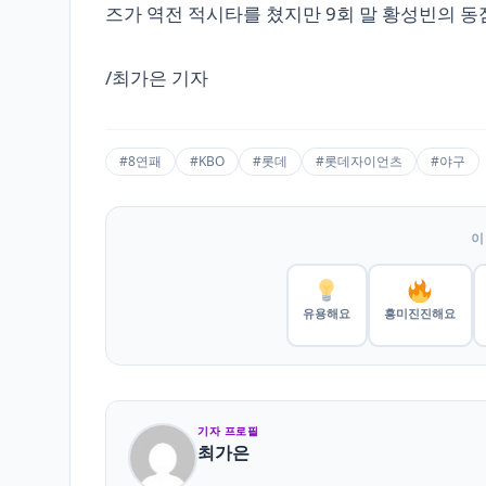
즈가 역전 적시타를 쳤지만 9회 말 황성빈의 
/최가은 기자
#8연패
#KBO
#롯데
#롯데자이언츠
#야구
이
유용해요
흥미진진해요
기자 프로필
최가은