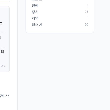
연예
5
정치
26
지역
5
로
청소년
26
의
승리
 AI
전 삼