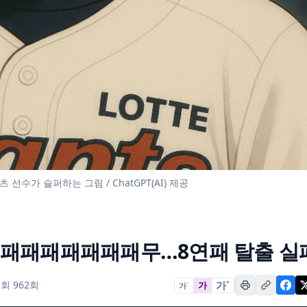
 선수가 슬퍼하는 그림 / ChatGPT(AI) 제공
패패패패패패패패무…8연패 탈출 실
가
+
회 962회
가
가
−