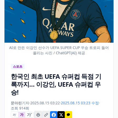
AI로 만든 이강인 선수가 UEFA SUPER CUP 우승 트로피 들어
올리는 사진 / ChatGPT(AI) 제공
스포츠
한국인 최초 UEFA 슈퍼컵 득점 기
록까지… 이강인, UEFA 슈퍼컵 우
승!
문아린
기자
·
2025.08.15 03:22
·
2025.08.15 03:23 수정
·
조회 914회
가
+
가
가
−