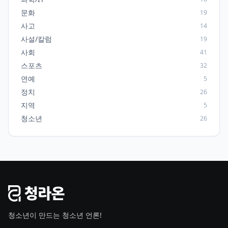
문화
19
사고
14
사설/칼럼
19
사회
41
스포츠
32
연예
5
정치
26
지역
5
청소년
26
청소년이 만드는 청소년 언론!