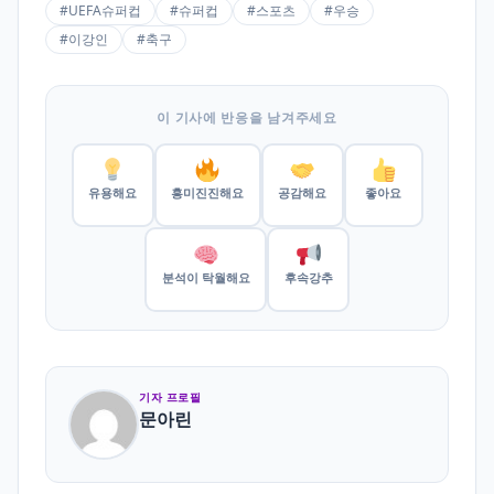
#UEFA슈퍼컵
#슈퍼컵
#스포츠
#우승
#이강인
#축구
이 기사에 반응을 남겨주세요
유용해요
흥미진진해요
공감해요
좋아요
분석이 탁월해요
후속강추
기자 프로필
문아린