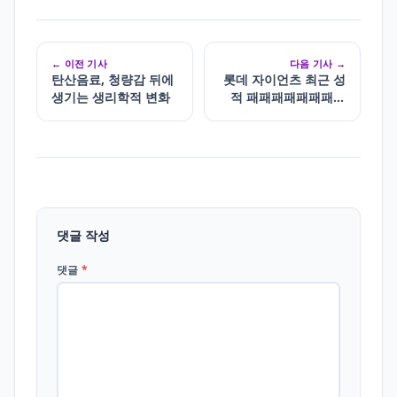
← 이전 기사
다음 기사 →
탄산음료, 청량감 뒤에
롯데 자이언츠 최근 성
생기는 생리학적 변화
적 패패패패패패패패
무…8연패 탈출 실패
댓글 작성
댓글
*