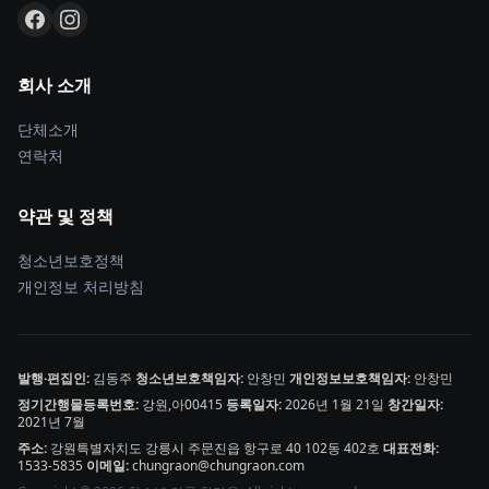
회사 소개
단체소개
연락처
약관 및 정책
청소년보호정책
개인정보 처리방침
발행·편집인:
김동주
청소년보호책임자:
안창민
개인정보보호책임자:
안창민
정기간행물등록번호:
강원,아00415
등록일자:
2026년 1월 21일
창간일자:
2021년 7월
주소:
강원특별자치도 강릉시 주문진읍 항구로 40 102동 402호
대표전화:
1533-5835
이메일:
chungraon@chungraon.com