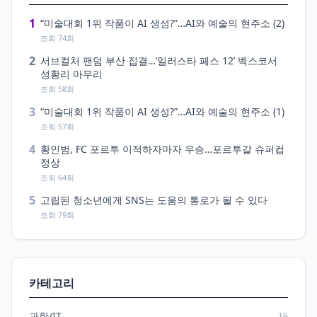
1
“미술대회 1위 작품이 AI 생성?”…AI와 예술의 현주소 (2)
조회 74회
2
서브컬처 팬덤 부산 집결…‘일러스타 페스 12’ 벡스코서
성황리 마무리
조회 58회
3
“미술대회 1위 작품이 AI 생성?”…AI와 예술의 현주소 (1)
조회 57회
4
황인범, FC 포르투 이적하자마자 우승…포르투갈 슈퍼컵
정상
조회 64회
5
고립된 청소년에게 SNS는 도움의 통로가 될 수 있다
조회 79회
카테고리
과학/IT
16