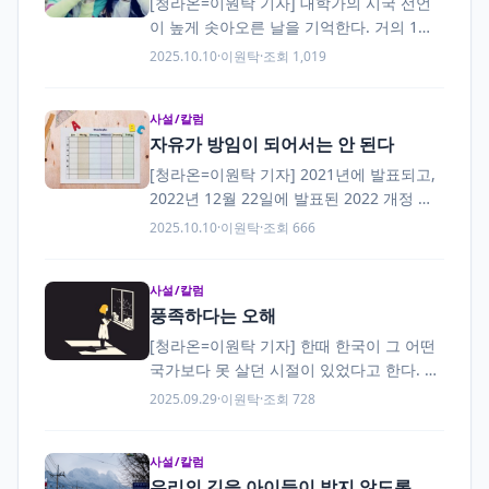
[청라온=이원탁 기자] 대학가의 시국 선언
이 높게 솟아오른 날을 기억한다. 거의 1년
이 다 되어가는 풍경이나 여전히 생생하다.
2025.10.10
·
이원탁
·
조회 1,019
대학 건물 안 복도와 게시판에 시국과…
사설/칼럼
자유가 방임이 되어서는 안 된다
[청라온=이원탁 기자] 2021년에 발표되고,
2022년 12월 22일에 발표된 2022 개정 교
육과정. 그 속에는 한 가지 눈에 띄는 내용이
2025.10.10
·
이원탁
·
조회 666
있다. ‘고교학점제’가 바로 그것이다.…
사설/칼럼
풍족하다는 오해
[청라온=이원탁 기자] 한때 한국이 그 어떤
국가보다 못 살던 시절이 있었다고 한다. 미
군에게 음식을 구걸하는 아이, 식량 배급을
2025.09.29
·
이원탁
·
조회 728
받기 위한 군중이 흔하던…
사설/칼럼
우리의 길을 아이들이 밟지 않도록