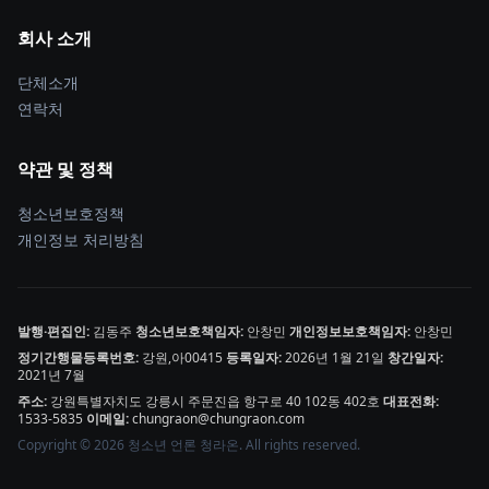
회사 소개
단체소개
연락처
약관 및 정책
청소년보호정책
개인정보 처리방침
발행·편집인:
김동주
청소년보호책임자:
안창민
개인정보보호책임자:
안창민
정기간행물등록번호:
강원,아00415
등록일자:
2026년 1월 21일
창간일자:
2021년 7월
주소:
강원특별자치도 강릉시 주문진읍 항구로 40 102동 402호
대표전화:
1533-5835
이메일:
chungraon@chungraon.com
Copyright © 2026 청소년 언론 청라온. All rights reserved.