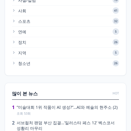
사설/칼럼
사회
41
스포츠
32
연예
5
정치
26
지역
5
청소년
26
많이 본 뉴스
HOT
1
“미술대회 1위 작품이 AI 생성?”…AI와 예술의 현주소 (2)
조회 53회
2
서브컬처 팬덤 부산 집결…‘일러스타 페스 12’ 벡스코서
성황리 마무리