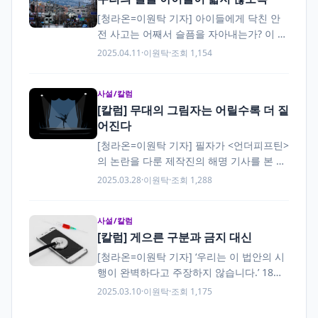
[청라온=이원탁 기자] 아이들에게 닥친 안
전 사고는 어째서 슬픔을 자아내는가? 이 슬
픔에는 사고를 당한 어린이들을 애석히 여
2025.04.11
·
이원탁
·
조회 1,154
기는 측은지심, 그리고 미래를 짊어질 새싹
들이 사라졌다는…
사설/칼럼
[칼럼] 무대의 그림자는 어릴수록 더 짙
어진다
[청라온=이원탁 기자] 필자가 <언더피프틴>
의 논란을 다룬 제작진의 해명 기사를 본 지
도 어느덧 사흘이 지났다. 2025년 3월 31일
2025.03.28
·
이원탁
·
조회 1,288
MBN에서 첫 방영 예정인 <언더피프틴>
은…
사설/칼럼
[칼럼] 게으른 구분과 금지 대신
[청라온=이원탁 기자] ‘우리는 이 법안의 시
행이 완벽하다고 주장하지 않습니다.’ 18세
미만 대상의 주류 판매 금지가 18세 미만이
2025.03.10
·
이원탁
·
조회 1,175
절대 주류에 접근할 수 없는…