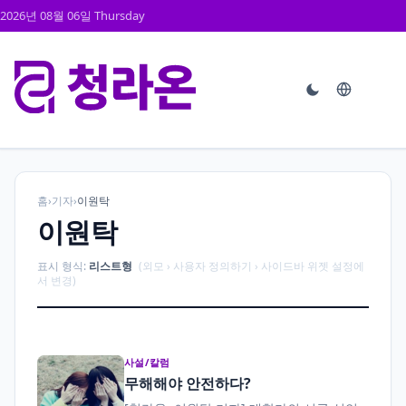
2026년 08월 06일 Thursday
홈
›
기자
›
이원탁
이원탁
표시 형식:
리스트형
(외모 › 사용자 정의하기 › 사이드바 위젯 설정에
서 변경)
사설/칼럼
무해해야 안전하다?