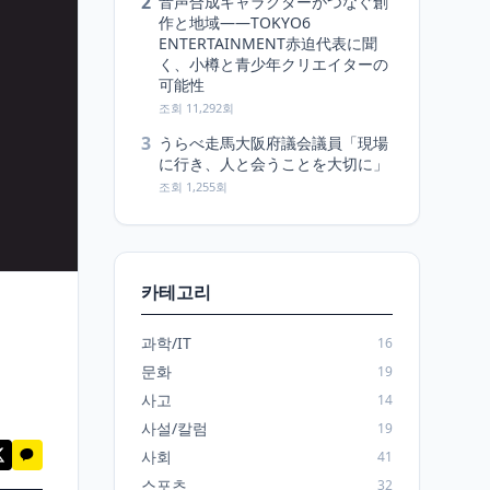
2
音声合成キャラクターがつなぐ創
作と地域――TOKYO6
ENTERTAINMENT赤迫代表に聞
く、小樽と青少年クリエイターの
可能性
조회 11,292회
3
うらべ走馬大阪府議会議員「現場
に行き、人と会うことを大切に」
조회 1,255회
카테고리
과학/IT
16
문화
19
사고
14
사설/칼럼
19
사회
41
스포츠
32