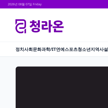
2026년 08월 07일 Friday
정치
사회
문화
과학/IT
연예
스포츠
청소년
지역
사설