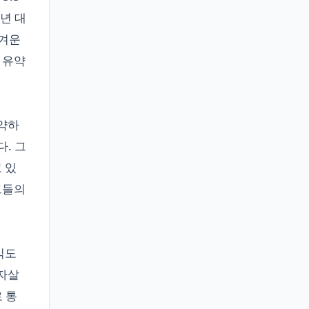
8년 대
 겨운
 유약
나약하
. 그
 있
그들의
식도
 자살
로 통