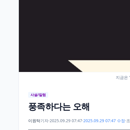
지금은 
사설/칼럼
풍족하다는 오해
이원탁
기자
·
2025.09.29 07:47
·
2025.09.29 07:47 수정
·
조