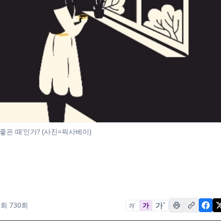
‘좋은 때’인가? (사진=픽사베이)
가
+
회 730회
가
가
−