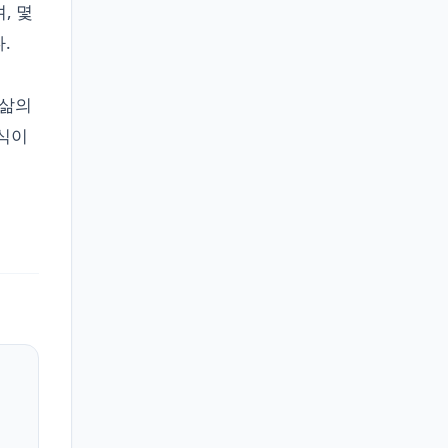
, 몇
.
 삶의
인식이