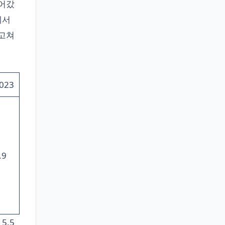
넘어갔
에서
 고쳐
023
.9
5.5