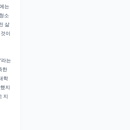
기에는
 청소
린 삶
 것이
’라는
족한
 대학
달했지
고 지