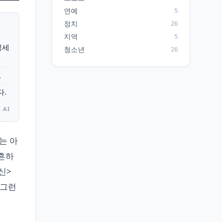
연예
5
정치
26
지역
5
성세
청소년
26
.
다.
 AI
는 아
 흔하
신>
 그런