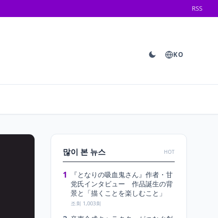
RSS
KO
많이 본 뉴스
HOT
1
『となりの吸血鬼さん』作者・甘
党氏インタビュー 作品誕生の背
景と「描くことを楽しむこと」
조회 1,003회