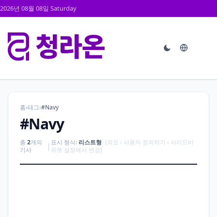
2026년 08월 08일 Saturday
홈
›
태그
›
#Navy
#Navy
총
2
개의
표시 형식:
리스트형
(외모 › 사용자 정의하기 › 사이드바
|
기사
위젯 설정에서 변경)