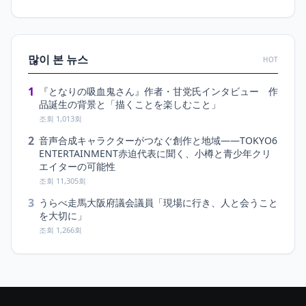
많이 본 뉴스
HOT
1
『となりの吸血鬼さん』作者・甘党氏インタビュー 作
品誕生の背景と「描くことを楽しむこと」
조회 1,013회
2
音声合成キャラクターがつなぐ創作と地域――TOKYO6
ENTERTAINMENT赤迫代表に聞く、小樽と青少年クリ
エイターの可能性
조회 11,305회
3
うらべ走馬大阪府議会議員「現場に行き、人と会うこと
を大切に」
조회 1,266회