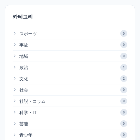
카테고리
スポーツ
0
事故
0
地域
0
政治
1
文化
2
社会
0
社説・コラム
0
科学・IT
0
芸能
0
青少年
0