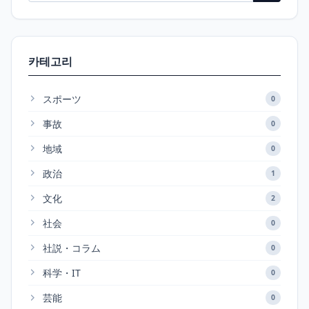
카테고리
スポーツ
0
事故
0
地域
0
政治
1
文化
2
社会
0
社説・コラム
0
科学・IT
0
芸能
0