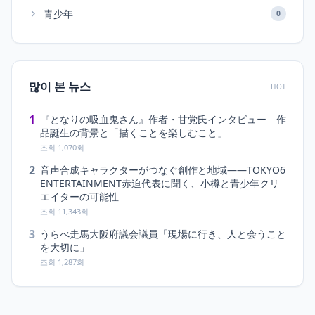
青少年
0
많이 본 뉴스
HOT
1
『となりの吸血鬼さん』作者・甘党氏インタビュー 作
品誕生の背景と「描くことを楽しむこと」
조회 1,070회
2
音声合成キャラクターがつなぐ創作と地域――TOKYO6
ENTERTAINMENT赤迫代表に聞く、小樽と青少年クリ
エイターの可能性
조회 11,343회
3
うらべ走馬大阪府議会議員「現場に行き、人と会うこと
を大切に」
조회 1,287회