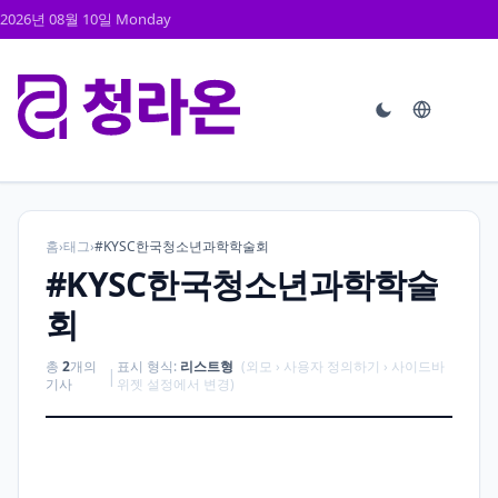
2026년 08월 10일 Monday
홈
›
태그
›
#KYSC한국청소년과학학술회
#KYSC한국청소년과학학술
회
총
2
개의
표시 형식:
리스트형
(외모 › 사용자 정의하기 › 사이드바
|
기사
위젯 설정에서 변경)