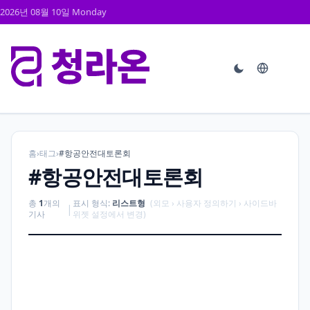
2026년 08월 10일 Monday
홈
›
태그
›
#항공안전대토론회
#항공안전대토론회
총
1
개의
표시 형식:
리스트형
(외모 › 사용자 정의하기 › 사이드바
|
기사
위젯 설정에서 변경)