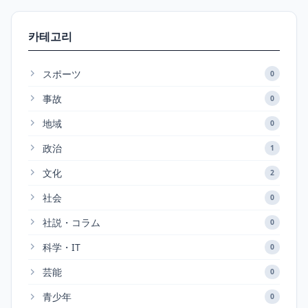
카테고리
スポーツ
0
事故
0
地域
0
政治
1
文化
2
社会
0
社説・コラム
0
科学・IT
0
芸能
0
青少年
0