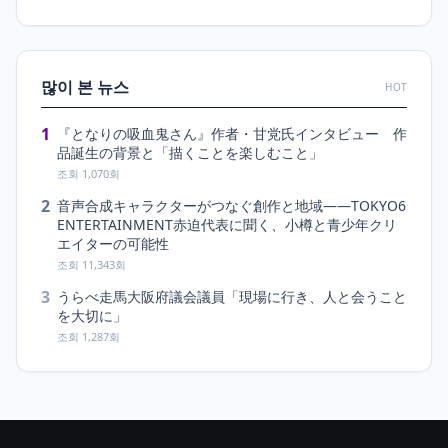
많이 본 뉴스
HOT
1
『となりの吸血鬼さん』作者・甘党氏インタビュー 作
品誕生の背景と「描くことを楽しむこと」
조회 1,070회
2
音声合成キャラクターがつなぐ創作と地域――TOKYO6
ENTERTAINMENT赤迫代表に聞く、小樽と青少年クリ
エイターの可能性
조회 11,343회
3
うらべ走馬大阪府議会議員「現場に行き、人と会うこと
を大切に」
조회 1,287회