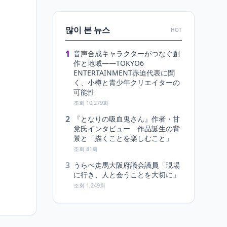
많이 본 뉴스
HOT
1
音声合成キャラクターがつなぐ創
作と地域――TOKYO6
ENTERTAINMENT赤迫代表に聞
く、小樽と青少年クリエイターの
可能性
조회 10,279회
2
『となりの吸血鬼さん』作者・甘
党氏インタビュー 作品誕生の背
景と「描くことを楽しむこと」
조회 81회
3
うらべ走馬大阪府議会議員「現場
に行き、人と会うことを大切に」
조회 1,249회