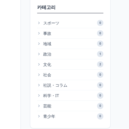
카테고리
スポーツ
0
事故
0
地域
0
政治
1
文化
2
社会
0
社説・コラム
0
科学・IT
0
芸能
0
青少年
0