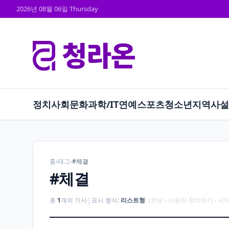
2026년 08월 06일 Thursday
정치
사회
문화
과학/IT
연예
스포츠
청소년
지역
사설
홈
›
태그
›
#체결
#체결
|
총
1
개의 기사
표시 형식:
리스트형
(외모 › 사용자 정의하기 › 