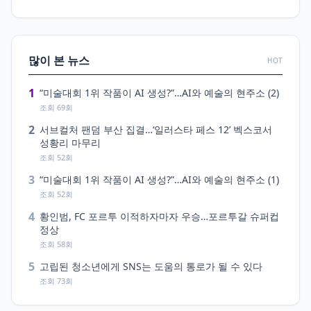
많이 본 뉴스
HOT
1
“미술대회 1위 작품이 AI 생성?”…AI와 예술의 현주소 (2)
조회 69회
2
서브컬처 팬덤 부산 집결…‘일러스타 페스 12’ 벡스코서
성황리 마무리
조회 52회
3
“미술대회 1위 작품이 AI 생성?”…AI와 예술의 현주소 (1)
조회 52회
4
황인범, FC 포르투 이적하자마자 우승…포르투갈 슈퍼컵
정상
조회 58회
5
고립된 청소년에게 SNS는 도움의 통로가 될 수 있다
조회 73회