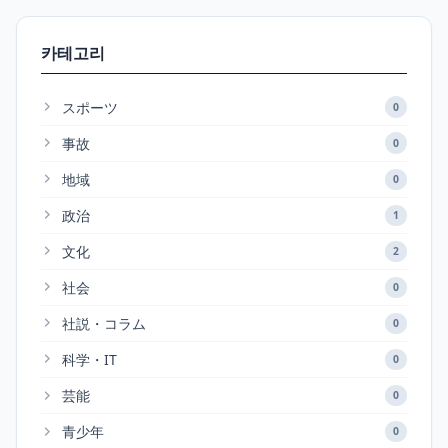
카테고리
スポーツ
0
事故
0
地域
0
政治
1
文化
2
社会
0
社説・コラム
0
科学・IT
0
芸能
0
青少年
0