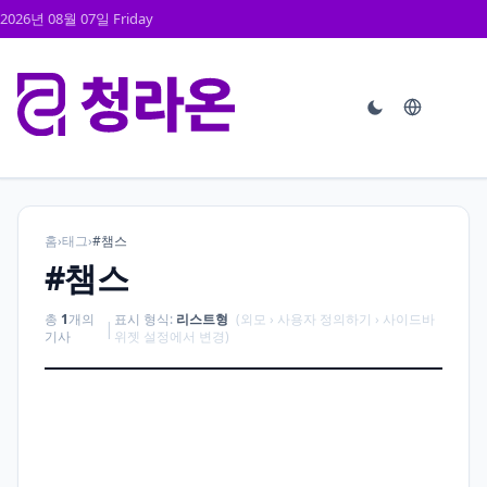
2026년 08월 07일 Friday
홈
›
태그
›
#챔스
#챔스
총
1
개의
표시 형식:
리스트형
(외모 › 사용자 정의하기 › 사이드바
|
기사
위젯 설정에서 변경)