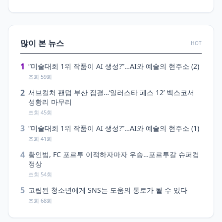
많이 본 뉴스
HOT
1
“미술대회 1위 작품이 AI 생성?”…AI와 예술의 현주소 (2)
조회 59회
2
서브컬처 팬덤 부산 집결…‘일러스타 페스 12’ 벡스코서
성황리 마무리
조회 45회
3
“미술대회 1위 작품이 AI 생성?”…AI와 예술의 현주소 (1)
조회 41회
4
황인범, FC 포르투 이적하자마자 우승…포르투갈 슈퍼컵
정상
조회 54회
5
고립된 청소년에게 SNS는 도움의 통로가 될 수 있다
조회 68회