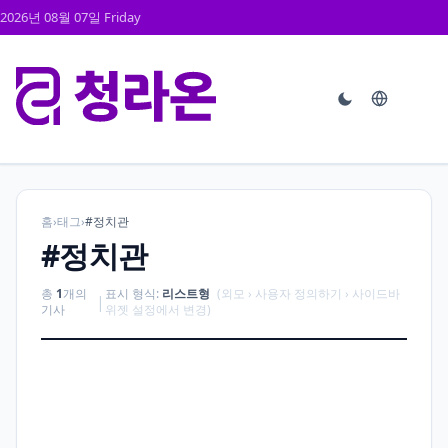
2026년 08월 07일 Friday
홈
›
태그
›
#정치관
#정치관
총
1
개의
표시 형식:
리스트형
(외모 › 사용자 정의하기 › 사이드바
|
기사
위젯 설정에서 변경)