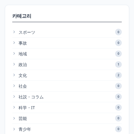
카테고리
スポーツ
0
事故
0
地域
0
政治
1
文化
2
社会
0
社説・コラム
0
科学・IT
0
芸能
0
青少年
0