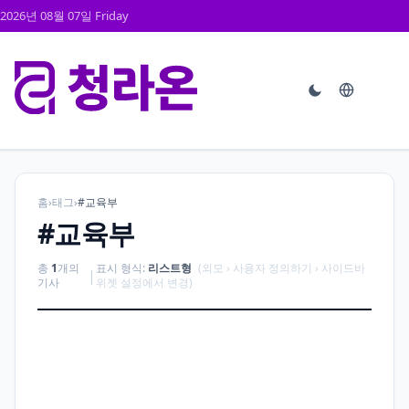
2026년 08월 07일 Friday
홈
›
태그
›
#교육부
#교육부
총
1
개의
표시 형식:
리스트형
(외모 › 사용자 정의하기 › 사이드바
|
기사
위젯 설정에서 변경)