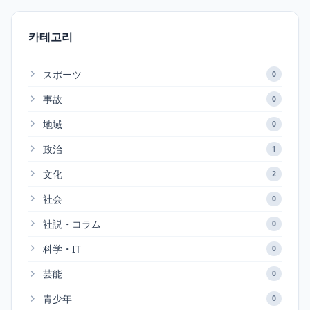
카테고리
スポーツ
0
事故
0
地域
0
政治
1
文化
2
社会
0
社説・コラム
0
科学・IT
0
芸能
0
青少年
0