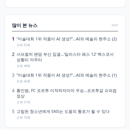
많이 본 뉴스
HOT
1
“미술대회 1위 작품이 AI 생성?”…AI와 예술의 현주소 (2)
조회 63회
2
서브컬처 팬덤 부산 집결…‘일러스타 페스 12’ 벡스코서
성황리 마무리
조회 48회
3
“미술대회 1위 작품이 AI 생성?”…AI와 예술의 현주소 (1)
조회 46회
4
황인범, FC 포르투 이적하자마자 우승…포르투갈 슈퍼컵
정상
조회 57회
5
고립된 청소년에게 SNS는 도움의 통로가 될 수 있다
조회 70회