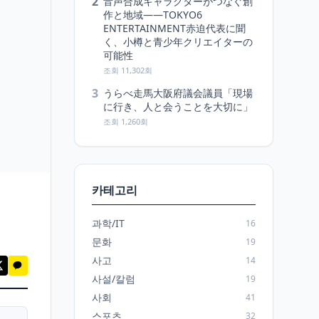
2
音声合成キャラクターがつなぐ創
作と地域――TOKYO6
ENTERTAINMENT赤迫代表に聞
く、小樽と青少年クリエイターの
可能性
조회 11,302회
3
うらべ走馬大阪府議会議員「現場
に行き、人と会うことを大切に」
조회 1,260회
카테고리
과학/IT
16
문화
19
사고
14
사설/칼럼
19
사회
41
스포츠
32