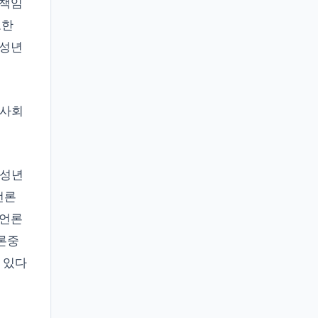
 책임
또한
 성년
·사회
미성년
언론
 언론
론중
 있다