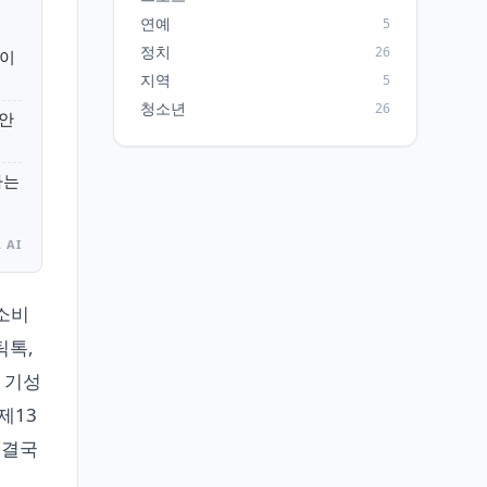
연예
5
정치
26
 이
지역
5
청소년
26
 안
하는
 AI
 소비
틱톡,
 기성
제13
 결국