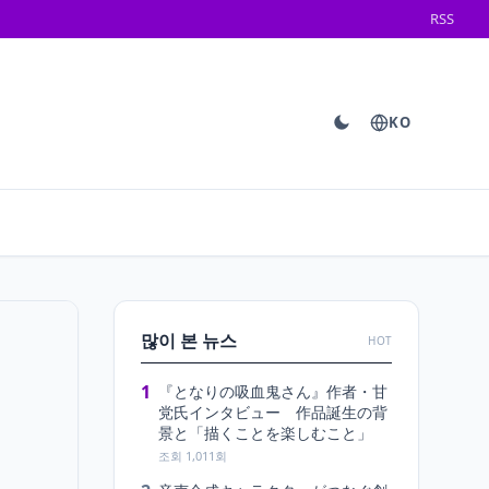
RSS
KO
많이 본 뉴스
HOT
1
『となりの吸血鬼さん』作者・甘
党氏インタビュー 作品誕生の背
景と「描くことを楽しむこと」
조회 1,011회