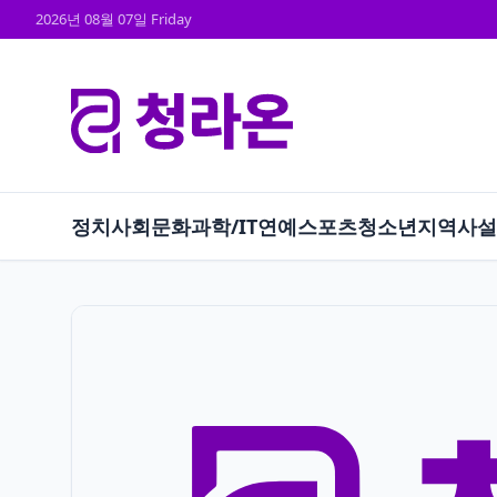
2026년 08월 07일 Friday
정치
사회
문화
과학/IT
연예
스포츠
청소년
지역
사설