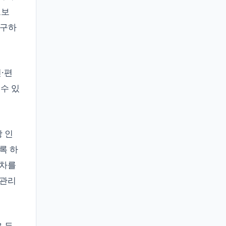
오보
요구하
·편
수 있
 인
록 하
절차를
 관리
 등