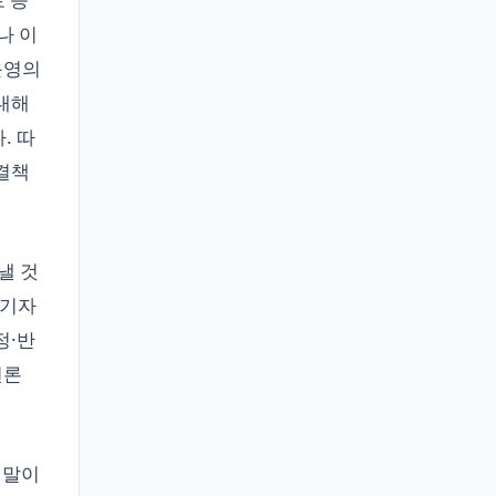
나 이
운영의
대해
. 따
결책
낼 것
 기자
정·반
언론
 말이