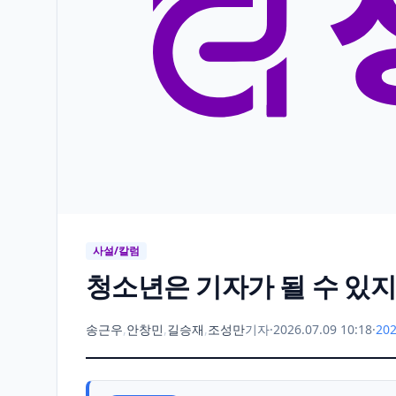
사설/칼럼
청소년은 기자가 될 수 있지
송근우
,
안창민
,
길승재
,
조성만
기자
·
2026.07.09 10:18
·
202