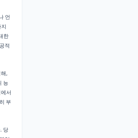
나 언
까지
 대한
 공적
해,
위 능
점에서
히 부
. 당