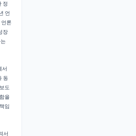
 정
년 언
 언론
성장
하는
에서
 동
정보도
중함을
 책임
져서