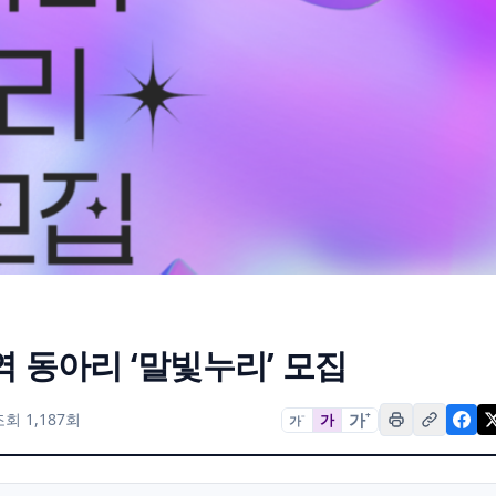
 동아리 ‘말빛누리’ 모집
가
+
조회 1,187회
가
가
−