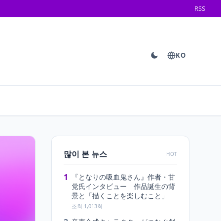
RSS
KO
많이 본 뉴스
HOT
1
『となりの吸血鬼さん』作者・甘
党氏インタビュー 作品誕生の背
景と「描くことを楽しむこと」
조회 1,013회