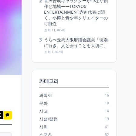
2
音声合成キャラクターがつなぐ創
作と地域――TOKYO6
ENTERTAINMENT赤迫代表に聞
く、小樽と青少年クリエイターの
可能性
조회 11,305회
3
うらべ走馬大阪府議会議員「現場
に行き、人と会うことを大切に」
조회 1,267회
카테고리
과학/IT
16
문화
19
사고
14
사설/칼럼
19
사회
41
스포츠
32