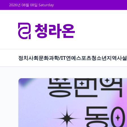
2026년 08월 08일 Saturday
정치
사회
문화
과학/IT
연예
스포츠
청소년
지역
사설