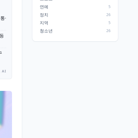
연예
5
정치
26
통·
지역
5
청소년
26
활동
구
 AI