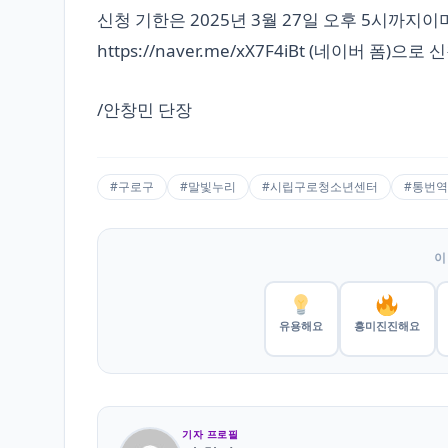
신청 기한은 2025년 3월 27일 오후 5시까지이
https://naver.me/xX7F4iBt (네이버 폼)으
/안창민 단장
#구로구
#말빛누리
#시립구로청소년센터
#통번역
이
유용해요
흥미진진해요
기자 프로필