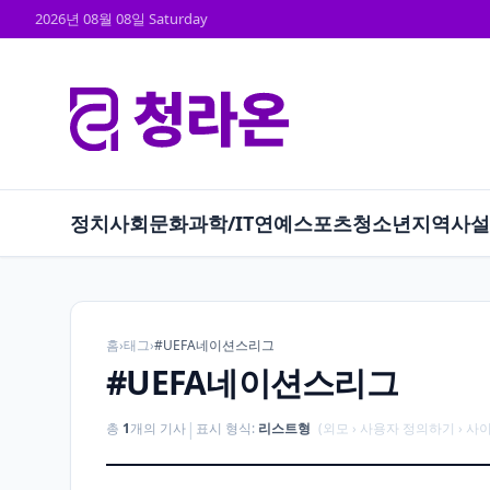
2026년 08월 08일 Saturday
정치
사회
문화
과학/IT
연예
스포츠
청소년
지역
사설
홈
›
태그
›
#UEFA네이션스리그
#UEFA네이션스리그
|
총
1
개의 기사
표시 형식:
리스트형
(외모 › 사용자 정의하기 › 