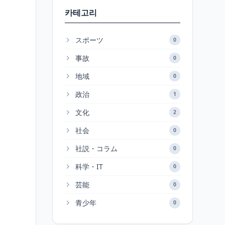
카테고리
スポーツ
0
事故
0
地域
0
政治
1
文化
2
社会
0
社説・コラム
0
科学・IT
0
芸能
0
青少年
0