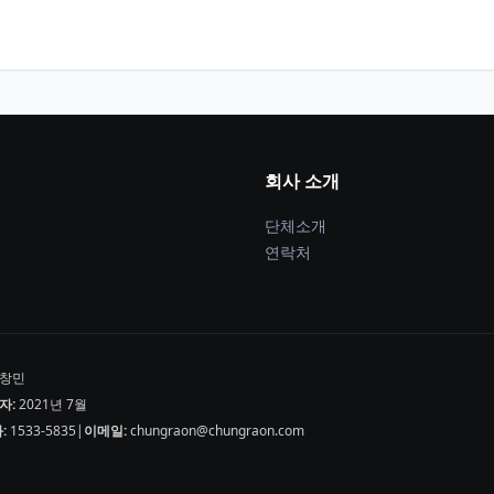
회사 소개
단체소개
연락처
창민
자:
2021년 7월
:
1533-5835
|
이메일:
chungraon@chungraon.com