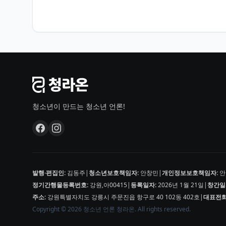
청소년이 만드는 청소년 언론!
발행·편집인:
김동주
|
청소년보호책임자:
안창민
|
개인정보보호책임자:
안
정기간행물등록번호:
강원,아00415
|
등록일자:
2026년 1월 21일
|
창간일
주소:
강원특별자치도 강릉시 주문진읍 항구로 40 102동 402호
|
대표전화
Copyright © 2026 청소년 언론 청라온. All rights reserved.