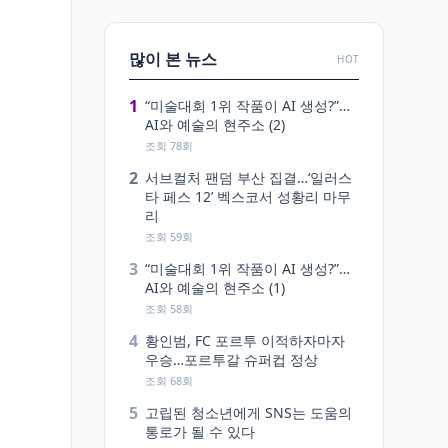
많이 본 뉴스
HOT
1
“미술대회 1위 작품이 AI 생성?”…
AI와 예술의 현주소 (2)
조회 78회
2
서브컬처 팬덤 부산 집결…‘일러스
타 페스 12’ 벡스코서 성황리 마무
리
조회 59회
3
“미술대회 1위 작품이 AI 생성?”…
AI와 예술의 현주소 (1)
조회 58회
4
황인범, FC 포르투 이적하자마자
우승…포르투갈 슈퍼컵 정상
조회 68회
5
고립된 청소년에게 SNS는 도움의
통로가 될 수 있다