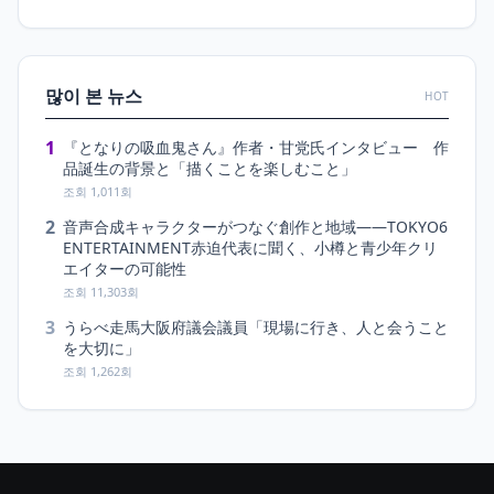
많이 본 뉴스
HOT
1
『となりの吸血鬼さん』作者・甘党氏インタビュー 作
品誕生の背景と「描くことを楽しむこと」
조회 1,011회
2
音声合成キャラクターがつなぐ創作と地域――TOKYO6
ENTERTAINMENT赤迫代表に聞く、小樽と青少年クリ
エイターの可能性
조회 11,303회
3
うらべ走馬大阪府議会議員「現場に行き、人と会うこと
を大切に」
조회 1,262회