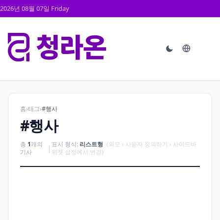
2026년 08월 07일 Friday
홈
›
태그
›
#행사
#행사
총
1
개의
표시 형식:
리스트형
(외모 › 사용자 정의하기 › 사이드바
|
기사
위젯 설정에서 변경)