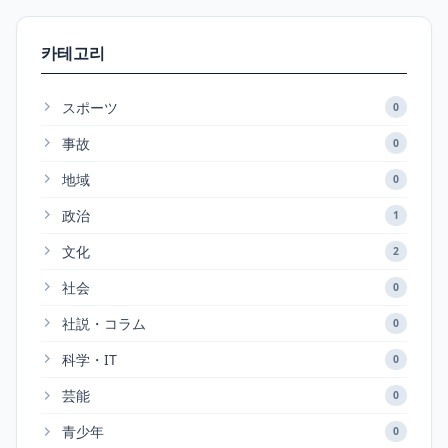
카테고리
スポーツ
0
事故
0
地域
0
政治
1
文化
2
社会
0
社説・コラム
0
科学・IT
0
芸能
0
青少年
0