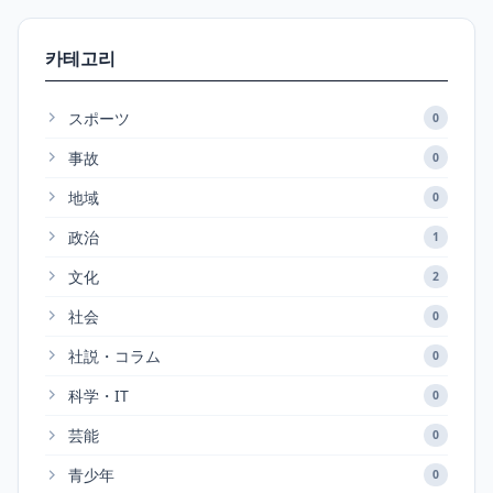
카테고리
スポーツ
0
事故
0
地域
0
政治
1
文化
2
社会
0
社説・コラム
0
科学・IT
0
芸能
0
青少年
0