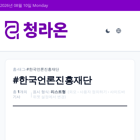
2026년 08월 10일 Monday
홈
›
태그
›
#한국언론진흥재단
#한국언론진흥재단
총
1
개의
표시 형식:
리스트형
(외모 › 사용자 정의하기 › 사이드바
|
기사
위젯 설정에서 변경)