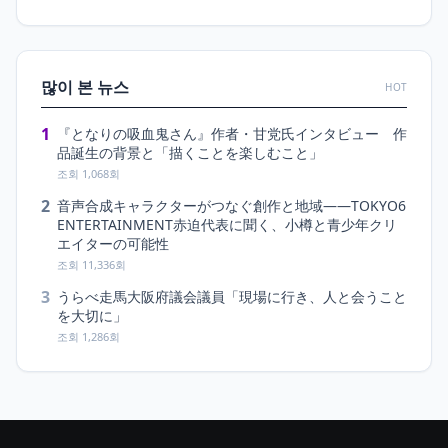
많이 본 뉴스
HOT
1
『となりの吸血鬼さん』作者・甘党氏インタビュー 作
品誕生の背景と「描くことを楽しむこと」
조회 1,068회
2
音声合成キャラクターがつなぐ創作と地域――TOKYO6
ENTERTAINMENT赤迫代表に聞く、小樽と青少年クリ
エイターの可能性
조회 11,336회
3
うらべ走馬大阪府議会議員「現場に行き、人と会うこと
を大切に」
조회 1,286회