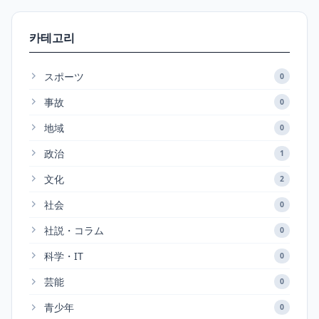
카테고리
スポーツ
0
事故
0
地域
0
政治
1
文化
2
社会
0
社説・コラム
0
科学・IT
0
芸能
0
青少年
0