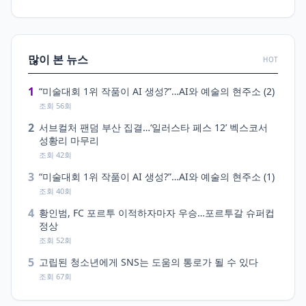
많이 본 뉴스
HOT
1
“미술대회 1위 작품이 AI 생성?”…AI와 예술의 현주소 (2)
조회 56회
2
서브컬처 팬덤 부산 집결…‘일러스타 페스 12’ 벡스코서
성황리 마무리
조회 42회
3
“미술대회 1위 작품이 AI 생성?”…AI와 예술의 현주소 (1)
조회 40회
4
황인범, FC 포르투 이적하자마자 우승…포르투갈 슈퍼컵
정상
조회 52회
5
고립된 청소년에게 SNS는 도움의 통로가 될 수 있다
조회 67회