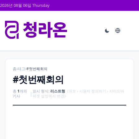
2026년 08월 06일 Thursday
홈
›
태그
›
#첫번째회의
#첫번째회의
총
1
개의
표시 형식:
리스트형
(외모 › 사용자 정의하기 › 사이드바
|
기사
위젯 설정에서 변경)