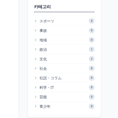
카테고리
スポーツ
0
事故
0
地域
0
政治
1
文化
2
社会
0
社説・コラム
0
科学・IT
0
芸能
0
青少年
0