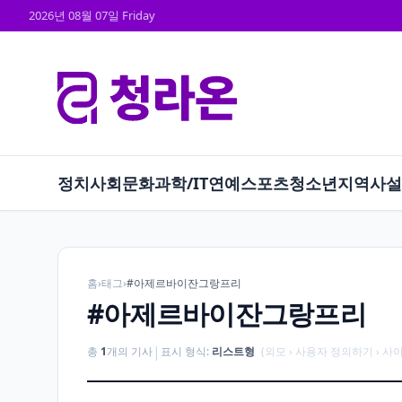
2026년 08월 07일 Friday
정치
사회
문화
과학/IT
연예
스포츠
청소년
지역
사설
홈
›
태그
›
#아제르바이잔그랑프리
#아제르바이잔그랑프리
|
총
1
개의 기사
표시 형식:
리스트형
(외모 › 사용자 정의하기 › 