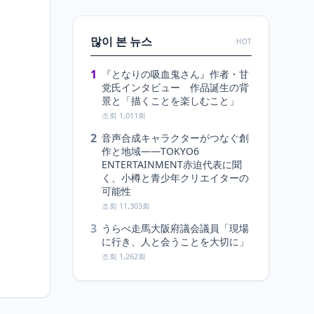
많이 본 뉴스
HOT
1
『となりの吸血鬼さん』作者・甘
党氏インタビュー 作品誕生の背
景と「描くことを楽しむこと」
조회 1,011회
2
音声合成キャラクターがつなぐ創
作と地域――TOKYO6
ENTERTAINMENT赤迫代表に聞
く、小樽と青少年クリエイターの
可能性
조회 11,303회
3
うらべ走馬大阪府議会議員「現場
に行き、人と会うことを大切に」
조회 1,262회