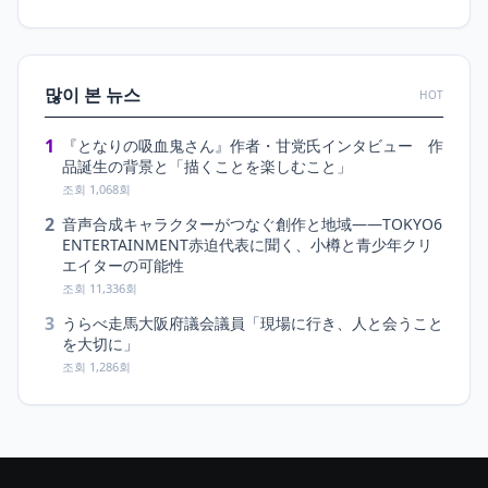
많이 본 뉴스
HOT
1
『となりの吸血鬼さん』作者・甘党氏インタビュー 作
品誕生の背景と「描くことを楽しむこと」
조회 1,068회
2
音声合成キャラクターがつなぐ創作と地域――TOKYO6
ENTERTAINMENT赤迫代表に聞く、小樽と青少年クリ
エイターの可能性
조회 11,336회
3
うらべ走馬大阪府議会議員「現場に行き、人と会うこと
を大切に」
조회 1,286회