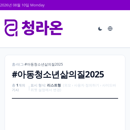
2026년 08월 10일 Monday
홈
›
태그
›
#아동청소년삶의질2025
#아동청소년삶의질2025
총
1
개의
표시 형식:
리스트형
(외모 › 사용자 정의하기 › 사이드바
|
기사
위젯 설정에서 변경)