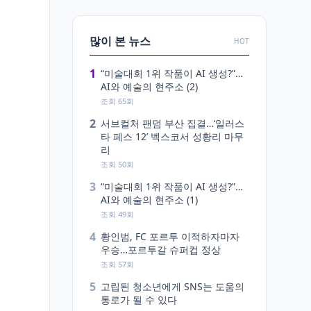
많이 본 뉴스
HOT
1
“미술대회 1위 작품이 AI 생성?”…
AI와 예술의 현주소 (2)
조회 65회
2
서브컬처 팬덤 부산 집결…‘일러스
타 페스 12’ 벡스코서 성황리 마무
리
조회 50회
3
“미술대회 1위 작품이 AI 생성?”…
AI와 예술의 현주소 (1)
조회 49회
4
황인범, FC 포르투 이적하자마자
우승…포르투갈 슈퍼컵 정상
조회 57회
5
고립된 청소년에게 SNS는 도움의
통로가 될 수 있다