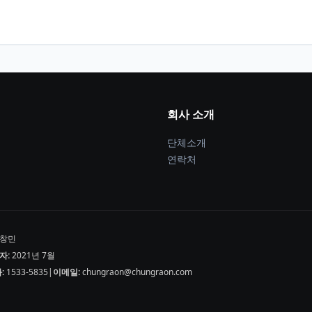
회사 소개
단체소개
연락처
창민
자:
2021년 7월
:
1533-5835
|
이메일:
chungraon@chungraon.com