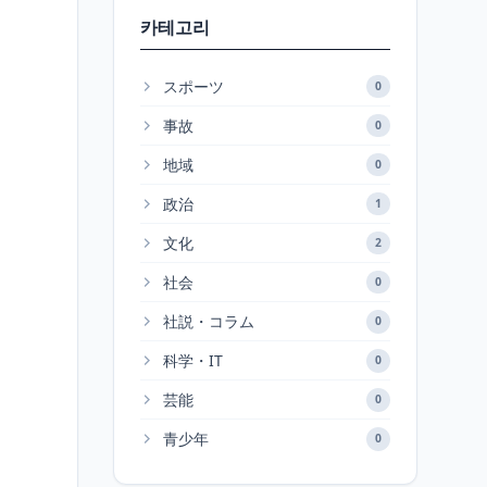
카테고리
スポーツ
0
事故
0
地域
0
政治
1
文化
2
社会
0
社説・コラム
0
科学・IT
0
芸能
0
青少年
0