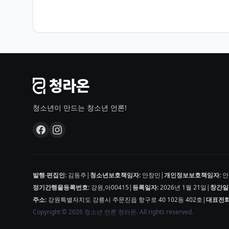
청소년이 만드는 청소년 언론!
발행·편집인:
김동주
|
청소년보호책임자:
안창민
|
개인정보보호책임자:
안
정기간행물등록번호:
강원,아00415
|
등록일자:
2026년 1월 21일
|
창간일
주소:
강원특별자치도 강릉시 주문진읍 항구로 40 102동 402호
|
대표전화
Copyright © 2026 청소년 언론 청라온. All rights reserved.