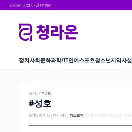
2026년 08월 07일 Friday
정치
사회
문화
과학/IT
연예
스포츠
청소년
지역
사설
홈
›
태그
›
#성호
#성호
|
총
1
개의 기사
표시 형식:
리스트형
(외모 › 사용자 정의하기 › 