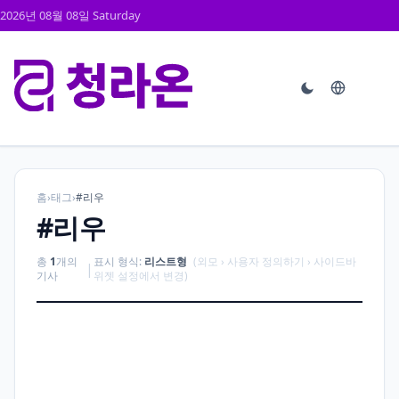
2026년 08월 08일 Saturday
홈
›
태그
›
#리우
#리우
총
1
개의
표시 형식:
리스트형
(외모 › 사용자 정의하기 › 사이드바
|
기사
위젯 설정에서 변경)