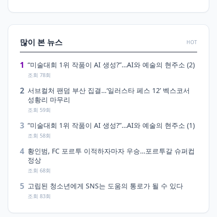
많이 본 뉴스
HOT
1
“미술대회 1위 작품이 AI 생성?”…AI와 예술의 현주소 (2)
조회 78회
2
서브컬처 팬덤 부산 집결…‘일러스타 페스 12’ 벡스코서
성황리 마무리
조회 59회
3
“미술대회 1위 작품이 AI 생성?”…AI와 예술의 현주소 (1)
조회 58회
4
황인범, FC 포르투 이적하자마자 우승…포르투갈 슈퍼컵
정상
조회 68회
5
고립된 청소년에게 SNS는 도움의 통로가 될 수 있다
조회 83회