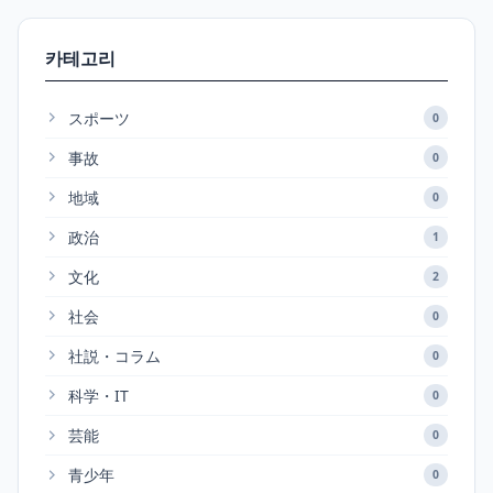
카테고리
スポーツ
0
事故
0
地域
0
政治
1
文化
2
社会
0
社説・コラム
0
科学・IT
0
芸能
0
青少年
0