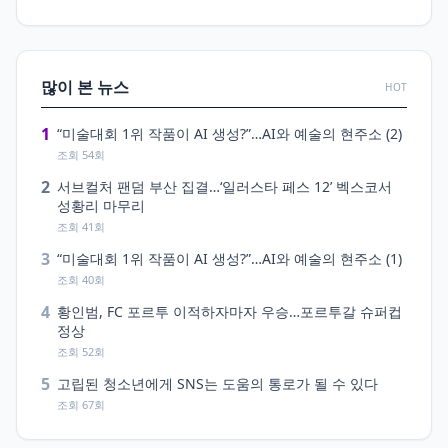
많이 본 뉴스
HOT
1
“미술대회 1위 작품이 AI 생성?”…AI와 예술의 현주소 (2)
조회 54회
2
서브컬처 팬덤 부산 집결…‘일러스타 페스 12’ 벡스코서
성황리 마무리
조회 41회
3
“미술대회 1위 작품이 AI 생성?”…AI와 예술의 현주소 (1)
조회 40회
4
황인범, FC 포르투 이적하자마자 우승…포르투갈 슈퍼컵
정상
조회 52회
5
고립된 청소년에게 SNS는 도움의 통로가 될 수 있다
조회 67회