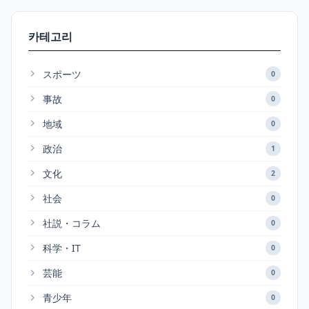
카테고리
スポーツ
0
事故
0
地域
0
政治
1
文化
2
社会
0
社説・コラム
0
科学・IT
0
芸能
0
青少年
0