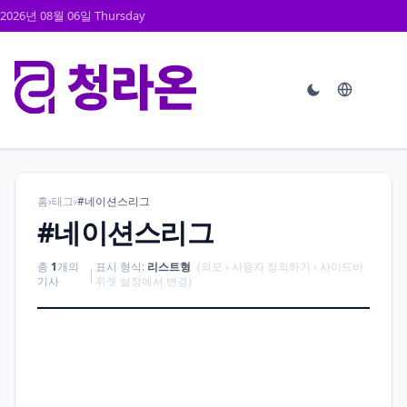
2026년 08월 06일 Thursday
홈
›
태그
›
#네이션스리그
#네이션스리그
총
1
개의
표시 형식:
리스트형
(외모 › 사용자 정의하기 › 사이드바
|
기사
위젯 설정에서 변경)