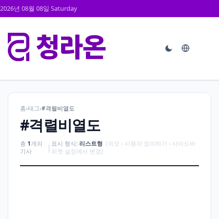
2026년 08월 08일 Saturday
홈
›
태그
›
#격렬비열도
#격렬비열도
총
1
개의
표시 형식:
리스트형
(외모 › 사용자 정의하기 › 사이드바
|
기사
위젯 설정에서 변경)