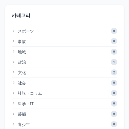
카테고리
スポーツ
0
事故
0
地域
0
政治
1
文化
2
社会
0
社説・コラム
0
科学・IT
0
芸能
0
青少年
0