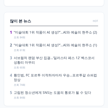
많이 본 뉴스
HOT
1
“미술대회 1위 작품이 AI 생성?”…AI와 예술의 현주소 (2)
조회 84회
2
“미술대회 1위 작품이 AI 생성?”…AI와 예술의 현주소 (1)
조회 61회
3
서브컬처 팬덤 부산 집결…‘일러스타 페스 12’ 벡스코서
성황리 마무리
조회 60회
4
황인범, FC 포르투 이적하자마자 우승…포르투갈 슈퍼컵
정상
조회 74회
5
고립된 청소년에게 SNS는 도움의 통로가 될 수 있다
조회 84회