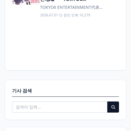
ENTERTAINMENT赤迫代表に聞く、
TOKYO6 ENTERTAINMENT代表…
小樽と青少年クリエイターの可能性
2026.07.01
·
안 창민
·
조회 10,279
기사 검색