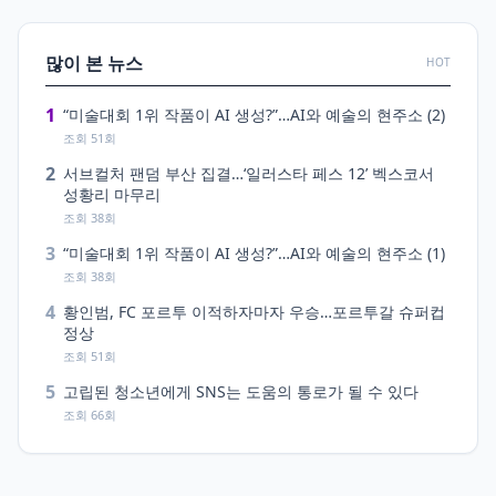
많이 본 뉴스
HOT
1
“미술대회 1위 작품이 AI 생성?”…AI와 예술의 현주소 (2)
조회 51회
2
서브컬처 팬덤 부산 집결…‘일러스타 페스 12’ 벡스코서
성황리 마무리
조회 38회
3
“미술대회 1위 작품이 AI 생성?”…AI와 예술의 현주소 (1)
조회 38회
4
황인범, FC 포르투 이적하자마자 우승…포르투갈 슈퍼컵
정상
조회 51회
5
고립된 청소년에게 SNS는 도움의 통로가 될 수 있다
조회 66회