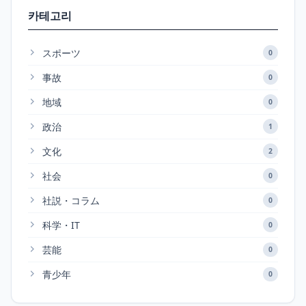
카테고리
スポーツ
0
事故
0
地域
0
政治
1
文化
2
社会
0
社説・コラム
0
科学・IT
0
芸能
0
青少年
0