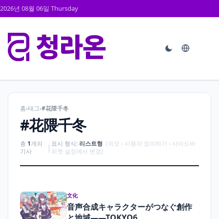
2026년 08월 06일 Thursday
홈
›
태그
›
#花隈千冬
#花隈千冬
총
1
개의
표시 형식:
리스트형
(외모 › 사용자 정의하기 › 사이드바
|
기사
위젯 설정에서 변경)
文化
音声合成キャラクターがつなぐ創作
と地域――TOKYO6