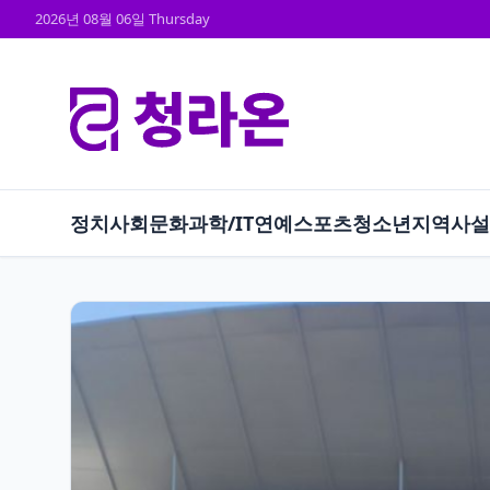
2026년 08월 06일 Thursday
정치
사회
문화
과학/IT
연예
스포츠
청소년
지역
사설