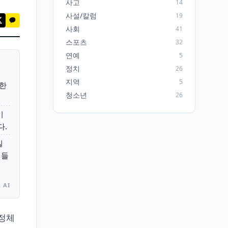
사고
14
사설/칼럼
19
사회
41
스포츠
32
연예
5
정치
26
지역
5
대한
청소년
26
미
다.
일
년들
 AI
화정체