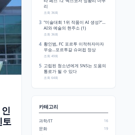
타 페스 12’ 벡스코서 성황리 마무
리
조회 36회
3
“미술대회 1위 작품이 AI 생성?”…
AI와 예술의 현주소 (1)
조회 36회
4
황인범, FC 포르투 이적하자마자
우승…포르투갈 슈퍼컵 정상
조회 49회
5
고립된 청소년에게 SNS는 도움의
통로가 될 수 있다
조회 64회
카테고리
 인
멘토
과학/IT
16
문화
19