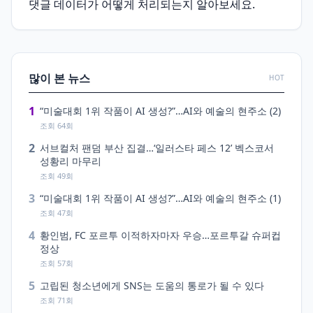
댓글 데이터가 어떻게 처리되는지 알아보세요.
많이 본 뉴스
HOT
1
“미술대회 1위 작품이 AI 생성?”…AI와 예술의 현주소 (2)
조회 64회
2
서브컬처 팬덤 부산 집결…‘일러스타 페스 12’ 벡스코서
성황리 마무리
조회 49회
3
“미술대회 1위 작품이 AI 생성?”…AI와 예술의 현주소 (1)
조회 47회
4
황인범, FC 포르투 이적하자마자 우승…포르투갈 슈퍼컵
정상
조회 57회
5
고립된 청소년에게 SNS는 도움의 통로가 될 수 있다
조회 71회