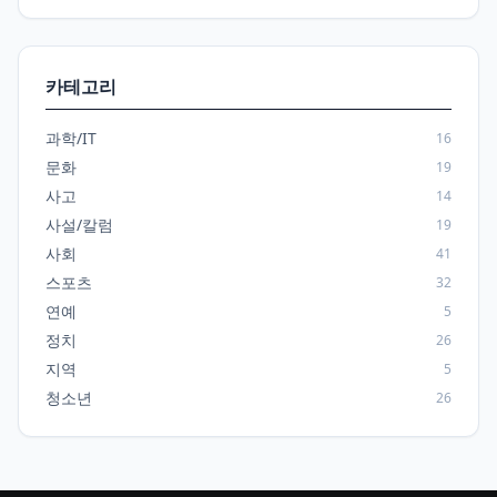
카테고리
과학/IT
16
문화
19
사고
14
사설/칼럼
19
사회
41
스포츠
32
연예
5
정치
26
지역
5
청소년
26