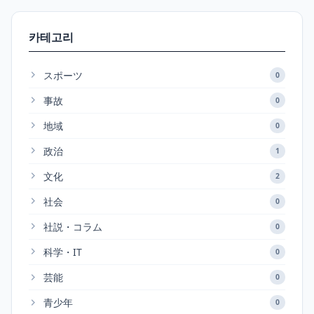
카테고리
スポーツ
0
事故
0
地域
0
政治
1
文化
2
社会
0
社説・コラム
0
科学・IT
0
芸能
0
青少年
0