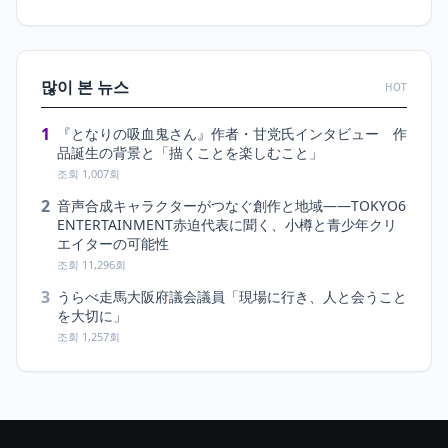
많이 본 뉴스
HOT
1
『となりの吸血鬼さん』作者・甘党氏インタビュー 作
品誕生の背景と「描くことを楽しむこと」
조회 1,007회
2
音声合成キャラクターがつなぐ創作と地域――TOKYO6
ENTERTAINMENT赤迫代表に聞く、小樽と青少年クリ
エイターの可能性
조회 11,296회
3
うらべ走馬大阪府議会議員「現場に行き、人と会うこと
を大切に」
조회 1,257회