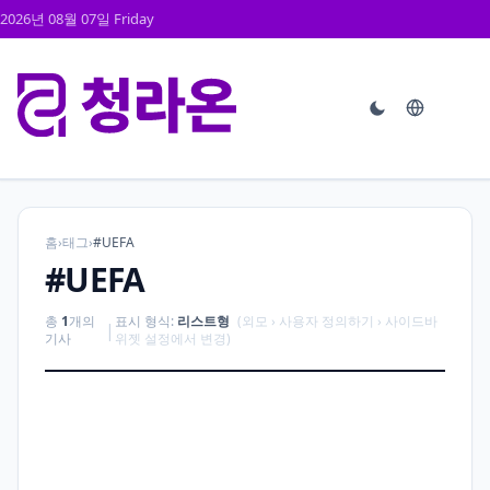
2026년 08월 07일 Friday
홈
›
태그
›
#UEFA
#UEFA
총
1
개의
표시 형식:
리스트형
(외모 › 사용자 정의하기 › 사이드바
|
기사
위젯 설정에서 변경)