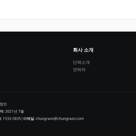
회사 소개
단체소개
연락처
창민
자:
2021년 7월
:
1533-5835
|
이메일:
chungraon@chungraon.com