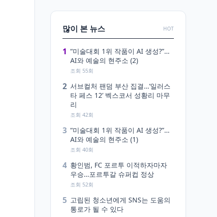
많이 본 뉴스
HOT
1
“미술대회 1위 작품이 AI 생성?”…
AI와 예술의 현주소 (2)
조회 55회
2
서브컬처 팬덤 부산 집결…‘일러스
타 페스 12’ 벡스코서 성황리 마무
리
조회 42회
3
“미술대회 1위 작품이 AI 생성?”…
AI와 예술의 현주소 (1)
조회 40회
4
황인범, FC 포르투 이적하자마자
우승…포르투갈 슈퍼컵 정상
조회 52회
5
고립된 청소년에게 SNS는 도움의
통로가 될 수 있다