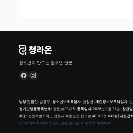
청소년이 만드는 청소년 언론!
발행·편집인:
김동주
|
청소년보호책임자:
안창민
|
개인정보보호책임자:
안
정기간행물등록번호:
강원,아00415
|
등록일자:
2026년 1월 21일
|
창간일
주소:
강원특별자치도 강릉시 주문진읍 항구로 40 102동 402호
|
대표전화
Copyright © 2026 청소년 언론 청라온. All rights reserved.