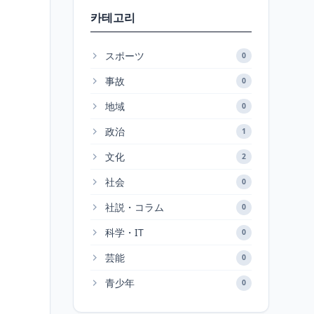
카테고리
スポーツ
0
事故
0
地域
0
政治
1
文化
2
社会
0
社説・コラム
0
科学・IT
0
芸能
0
青少年
0