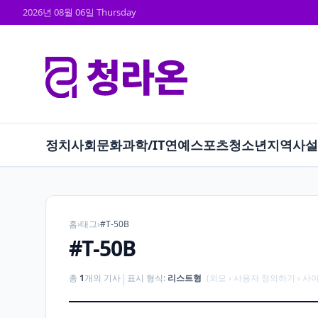
2026년 08월 06일 Thursday
정치
사회
문화
과학/IT
연예
스포츠
청소년
지역
사설
홈
›
태그
›
#T-50B
#T-50B
|
총
1
개의 기사
표시 형식:
리스트형
(외모 › 사용자 정의하기 › 