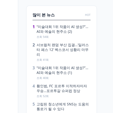
많이 본 뉴스
HOT
1
“미술대회 1위 작품이 AI 생성?”…
AI와 예술의 현주소 (2)
조회 54회
2
서브컬처 팬덤 부산 집결…‘일러스
타 페스 12’ 벡스코서 성황리 마무
리
조회 41회
3
“미술대회 1위 작품이 AI 생성?”…
AI와 예술의 현주소 (1)
조회 40회
4
황인범, FC 포르투 이적하자마자
우승…포르투갈 슈퍼컵 정상
조회 52회
5
고립된 청소년에게 SNS는 도움의
통로가 될 수 있다