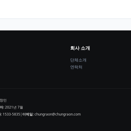
회사 소개
단체소개
연락처
창민
자:
2021년 7월
:
1533-5835
|
이메일:
chungraon@chungraon.com