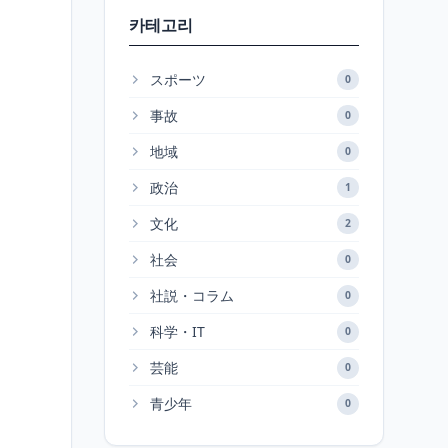
카테고리
スポーツ
0
事故
0
地域
0
政治
1
文化
2
社会
0
社説・コラム
0
科学・IT
0
芸能
0
青少年
0