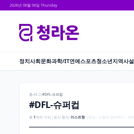
2026년 08월 06일 Thursday
정치
사회
문화
과학/IT
연예
스포츠
청소년
지역
사설
홈
›
태그
›
#DFL-슈퍼컵
#DFL-슈퍼컵
|
총
1
개의 기사
표시 형식:
리스트형
(외모 › 사용자 정의하기 › 