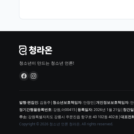
청소년이 만드는 청소년 언론!
발행·편집인:
김동주
|
청소년보호책임자:
안창민
|
개인정보보호책임자:
안
정기간행물등록번호:
강원,아00415
|
등록일자:
2026년 1월 21일
|
창간일
주소:
강원특별자치도 강릉시 주문진읍 항구로 40 102동 402호
|
대표전화
Copyright © 2026 청소년 언론 청라온. All rights reserved.