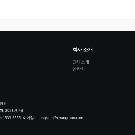
회사 소개
단체소개
연락처
창민
자:
2021년 7월
:
1533-5835
|
이메일:
chungraon@chungraon.com