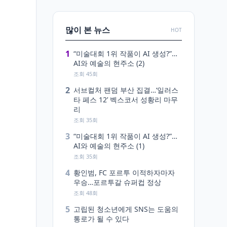
많이 본 뉴스
HOT
1
“미술대회 1위 작품이 AI 생성?”…
AI와 예술의 현주소 (2)
조회 45회
2
서브컬처 팬덤 부산 집결…‘일러스
타 페스 12’ 벡스코서 성황리 마무
리
조회 35회
3
“미술대회 1위 작품이 AI 생성?”…
AI와 예술의 현주소 (1)
조회 35회
4
황인범, FC 포르투 이적하자마자
우승…포르투갈 슈퍼컵 정상
조회 48회
5
고립된 청소년에게 SNS는 도움의
통로가 될 수 있다