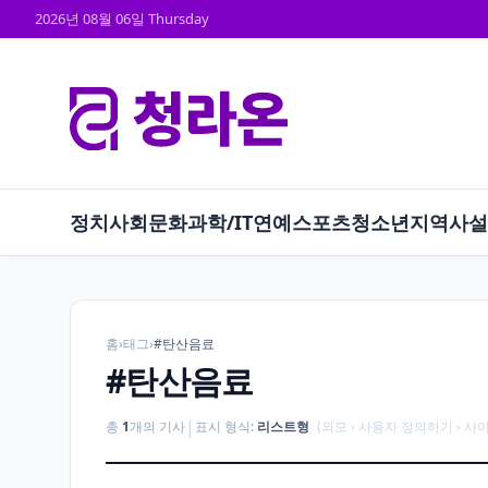
2026년 08월 06일 Thursday
정치
사회
문화
과학/IT
연예
스포츠
청소년
지역
사설
홈
›
태그
›
#탄산음료
#탄산음료
|
총
1
개의 기사
표시 형식:
리스트형
(외모 › 사용자 정의하기 › 