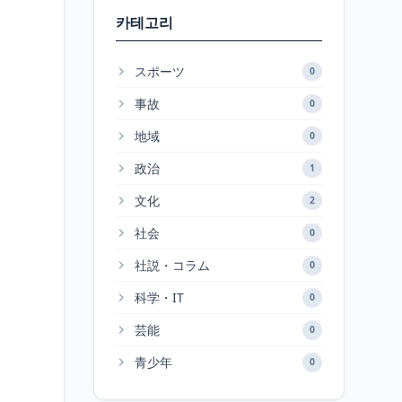
카테고리
スポーツ
0
事故
0
地域
0
政治
1
文化
2
社会
0
社説・コラム
0
科学・IT
0
芸能
0
青少年
0