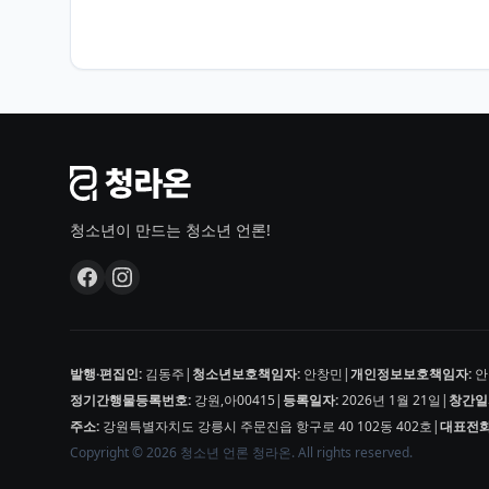
청소년이 만드는 청소년 언론!
발행·편집인:
김동주
|
청소년보호책임자:
안창민
|
개인정보보호책임자:
안
정기간행물등록번호:
강원,아00415
|
등록일자:
2026년 1월 21일
|
창간일
주소:
강원특별자치도 강릉시 주문진읍 항구로 40 102동 402호
|
대표전화
Copyright © 2026 청소년 언론 청라온. All rights reserved.