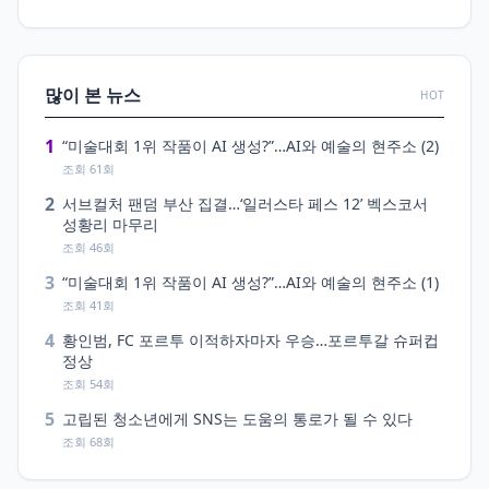
많이 본 뉴스
HOT
1
“미술대회 1위 작품이 AI 생성?”…AI와 예술의 현주소 (2)
조회 61회
2
서브컬처 팬덤 부산 집결…‘일러스타 페스 12’ 벡스코서
성황리 마무리
조회 46회
3
“미술대회 1위 작품이 AI 생성?”…AI와 예술의 현주소 (1)
조회 41회
4
황인범, FC 포르투 이적하자마자 우승…포르투갈 슈퍼컵
정상
조회 54회
5
고립된 청소년에게 SNS는 도움의 통로가 될 수 있다
조회 68회