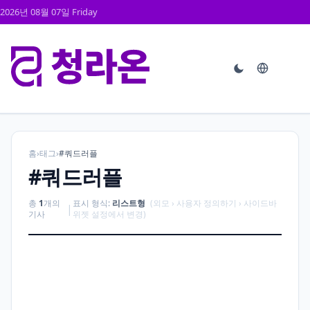
2026년 08월 07일 Friday
홈
›
태그
›
#쿼드러플
#쿼드러플
총
1
개의
표시 형식:
리스트형
(외모 › 사용자 정의하기 › 사이드바
|
기사
위젯 설정에서 변경)