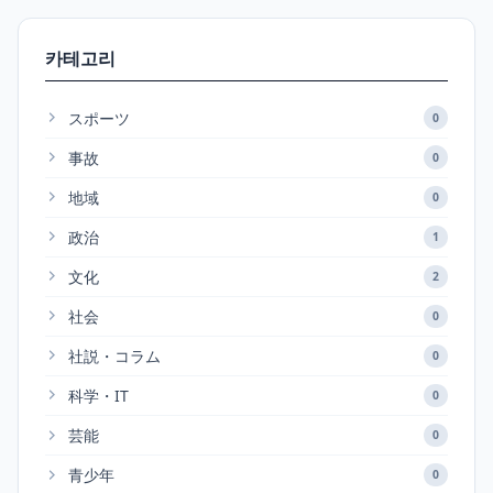
카테고리
スポーツ
0
事故
0
地域
0
政治
1
文化
2
社会
0
社説・コラム
0
科学・IT
0
芸能
0
青少年
0