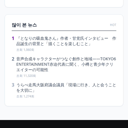
많이 본 뉴스
HOT
1
『となりの吸血鬼さん』作者・甘党氏インタビュー 作
品誕生の背景と「描くことを楽しむこと」
조회 1,060회
2
音声合成キャラクターがつなぐ創作と地域――TOKYO6
ENTERTAINMENT赤迫代表に聞く、小樽と青少年クリ
エイターの可能性
조회 11,320회
3
うらべ走馬大阪府議会議員「現場に行き、人と会うこと
を大切に」
조회 1,274회