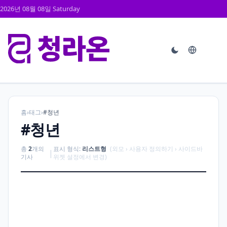
2026년 08월 08일 Saturday
홈
›
태그
›
#청년
#청년
총
2
개의
표시 형식:
리스트형
(외모 › 사용자 정의하기 › 사이드바
|
기사
위젯 설정에서 변경)