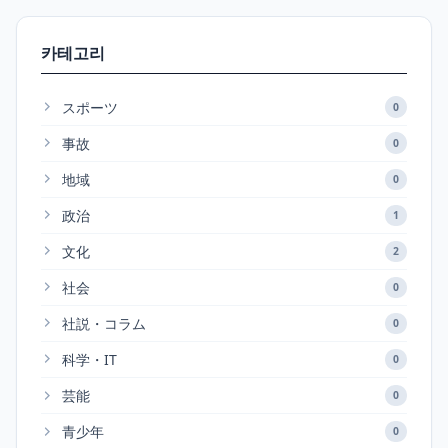
카테고리
スポーツ
0
事故
0
地域
0
政治
1
文化
2
社会
0
社説・コラム
0
科学・IT
0
芸能
0
青少年
0