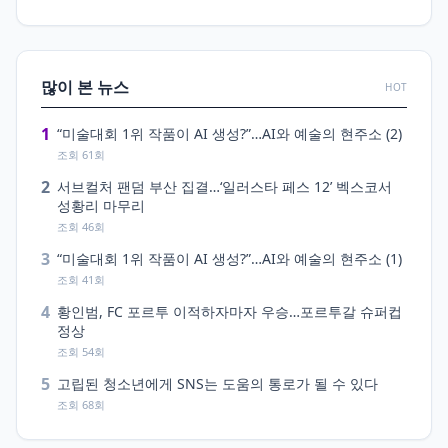
많이 본 뉴스
HOT
1
“미술대회 1위 작품이 AI 생성?”…AI와 예술의 현주소 (2)
조회 61회
2
서브컬처 팬덤 부산 집결…‘일러스타 페스 12’ 벡스코서
성황리 마무리
조회 46회
3
“미술대회 1위 작품이 AI 생성?”…AI와 예술의 현주소 (1)
조회 41회
4
황인범, FC 포르투 이적하자마자 우승…포르투갈 슈퍼컵
정상
조회 54회
5
고립된 청소년에게 SNS는 도움의 통로가 될 수 있다
조회 68회