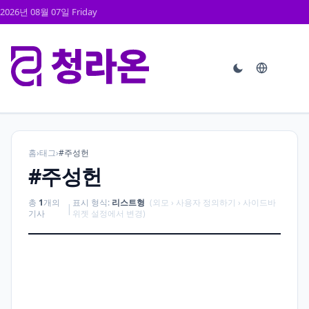
2026년 08월 07일 Friday
홈
›
태그
›
#주성헌
#주성헌
총
1
개의
표시 형식:
리스트형
(외모 › 사용자 정의하기 › 사이드바
|
기사
위젯 설정에서 변경)