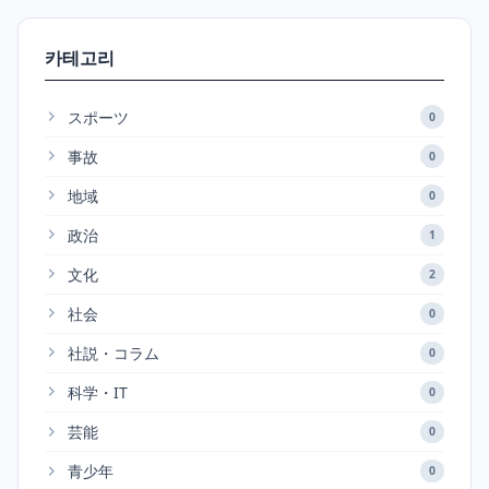
카테고리
スポーツ
0
事故
0
地域
0
政治
1
文化
2
社会
0
社説・コラム
0
科学・IT
0
芸能
0
青少年
0