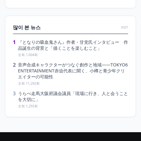
많이 본 뉴스
HOT
1
『となりの吸血鬼さん』作者・甘党氏インタビュー 作
品誕生の背景と「描くことを楽しむこと」
조회 1,004회
2
音声合成キャラクターがつなぐ創作と地域――TOKYO6
ENTERTAINMENT赤迫代表に聞く、小樽と青少年クリ
エイターの可能性
조회 11,292회
3
うらべ走馬大阪府議会議員「現場に行き、人と会うこと
を大切に」
조회 1,255회