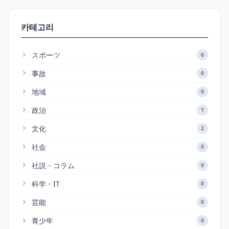
카테고리
スポーツ
0
事故
0
地域
0
政治
1
文化
2
社会
0
社説・コラム
0
科学・IT
0
芸能
0
青少年
0