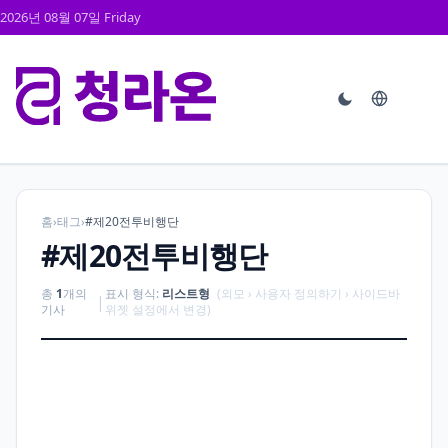
2026년 08월 07일 Friday
홈
›
태그
›
#제20전투비행단
#제20전투비행단
총
1
개의
표시 형식:
리스트형
(외모 › 사용자 정의하기 › 사이드바
|
기사
위젯 설정에서 변경)