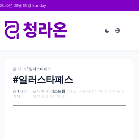
2026년 08월 09일 Sunday
홈
›
태그
›
#일러스타페스
#일러스타페스
총
1
개의
표시 형식:
리스트형
(외모 › 사용자 정의하기 › 사이드바
|
기사
위젯 설정에서 변경)