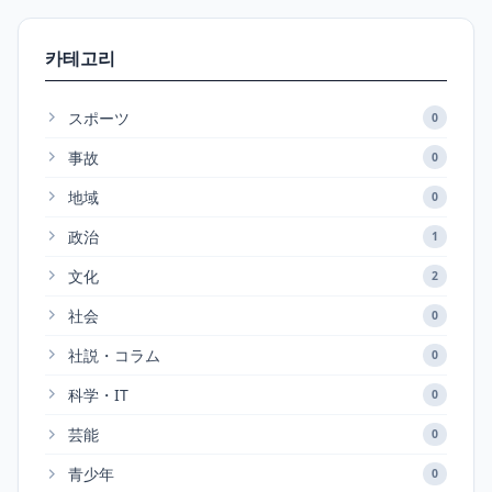
카테고리
スポーツ
0
事故
0
地域
0
政治
1
文化
2
社会
0
社説・コラム
0
科学・IT
0
芸能
0
青少年
0