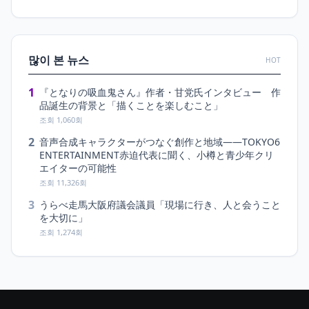
많이 본 뉴스
HOT
1
『となりの吸血鬼さん』作者・甘党氏インタビュー 作
品誕生の背景と「描くことを楽しむこと」
조회 1,060회
2
音声合成キャラクターがつなぐ創作と地域――TOKYO6
ENTERTAINMENT赤迫代表に聞く、小樽と青少年クリ
エイターの可能性
조회 11,326회
3
うらべ走馬大阪府議会議員「現場に行き、人と会うこと
を大切に」
조회 1,274회