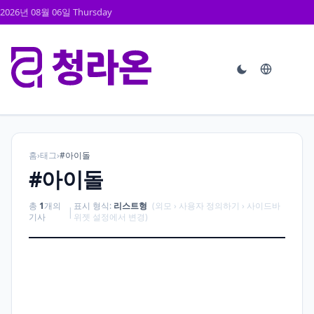
2026년 08월 06일 Thursday
홈
›
태그
›
#아이돌
#아이돌
총
1
개의
표시 형식:
리스트형
(외모 › 사용자 정의하기 › 사이드바
|
기사
위젯 설정에서 변경)