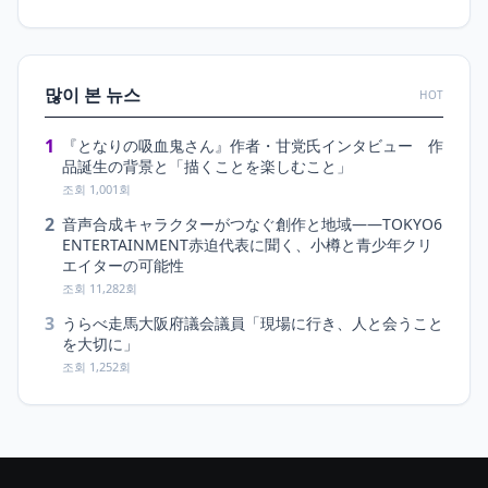
많이 본 뉴스
HOT
1
『となりの吸血鬼さん』作者・甘党氏インタビュー 作
品誕生の背景と「描くことを楽しむこと」
조회 1,001회
2
音声合成キャラクターがつなぐ創作と地域――TOKYO6
ENTERTAINMENT赤迫代表に聞く、小樽と青少年クリ
エイターの可能性
조회 11,282회
3
うらべ走馬大阪府議会議員「現場に行き、人と会うこと
を大切に」
조회 1,252회