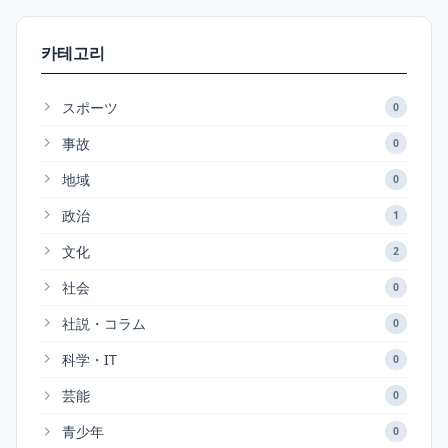
카테고리
スポーツ
0
事故
0
地域
0
政治
1
文化
2
社会
0
社説・コラム
0
科学・IT
0
芸能
0
青少年
0