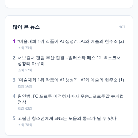
많이 본 뉴스
HOT
1
“미술대회 1위 작품이 AI 생성?”…AI와 예술의 현주소 (2)
조회 73회
2
서브컬처 팬덤 부산 집결…‘일러스타 페스 12’ 벡스코서
성황리 마무리
조회 57회
3
“미술대회 1위 작품이 AI 생성?”…AI와 예술의 현주소 (1)
조회 56회
4
황인범, FC 포르투 이적하자마자 우승…포르투갈 슈퍼컵
정상
조회 63회
5
고립된 청소년에게 SNS는 도움의 통로가 될 수 있다
조회 78회