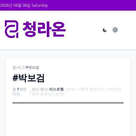
2026년 08월 08일 Saturday
홈
›
태그
›
#박보검
#박보검
총
1
개의
표시 형식:
리스트형
(외모 › 사용자 정의하기 › 사이드바
|
기사
위젯 설정에서 변경)