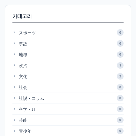
카테고리
スポーツ
0
事故
0
地域
0
政治
1
文化
2
社会
0
社説・コラム
0
科学・IT
0
芸能
0
青少年
0