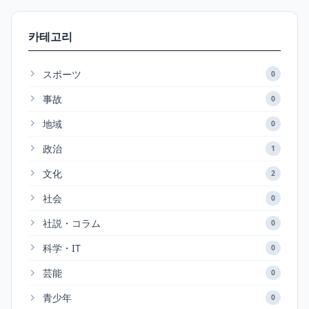
카테고리
スポーツ
0
事故
0
地域
0
政治
1
文化
2
社会
0
社説・コラム
0
科学・IT
0
芸能
0
青少年
0