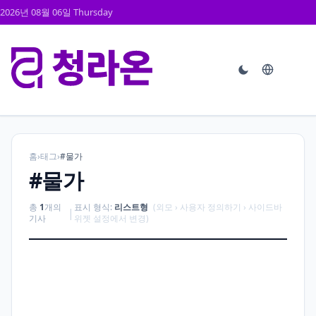
2026년 08월 06일 Thursday
홈
›
태그
›
#물가
#물가
총
1
개의
표시 형식:
리스트형
(외모 › 사용자 정의하기 › 사이드바
|
기사
위젯 설정에서 변경)