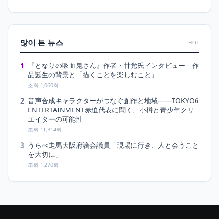
많이 본 뉴스
HOT
1
『となりの吸血鬼さん』作者・甘党氏インタビュー 作
品誕生の背景と「描くことを楽しむこと」
조회 1,060회
2
音声合成キャラクターがつなぐ創作と地域――TOKYO6
ENTERTAINMENT赤迫代表に聞く、小樽と青少年クリ
エイターの可能性
조회 11,314회
3
うらべ走馬大阪府議会議員「現場に行き、人と会うこと
を大切に」
조회 1,270회