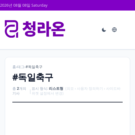
2026년 08월 08일 Saturday
홈
›
태그
›
#독일축구
#독일축구
총
2
개의
표시 형식:
리스트형
(외모 › 사용자 정의하기 › 사이드바
|
기사
위젯 설정에서 변경)