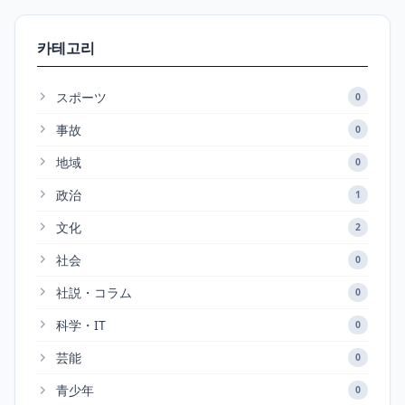
카테고리
スポーツ
0
事故
0
地域
0
政治
1
文化
2
社会
0
社説・コラム
0
科学・IT
0
芸能
0
青少年
0