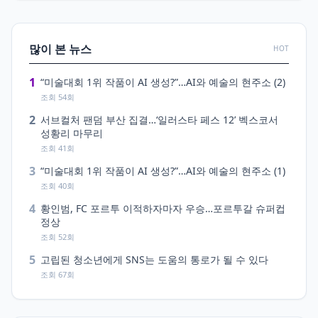
많이 본 뉴스
HOT
1
“미술대회 1위 작품이 AI 생성?”…AI와 예술의 현주소 (2)
조회 54회
2
서브컬처 팬덤 부산 집결…‘일러스타 페스 12’ 벡스코서
성황리 마무리
조회 41회
3
“미술대회 1위 작품이 AI 생성?”…AI와 예술의 현주소 (1)
조회 40회
4
황인범, FC 포르투 이적하자마자 우승…포르투갈 슈퍼컵
정상
조회 52회
5
고립된 청소년에게 SNS는 도움의 통로가 될 수 있다
조회 67회