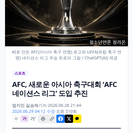
AI로 만든 AFC(아시아 축구 연맹) 로고와 UEFA(유럽 축구 연
맹) 네이션스 리그 우승 트로피 그림 / ChatGPT(AI) 제공
스포츠
AFC, 새로운 아시아 축구대회 ‘AFC
네이션스 리그’ 도입 추진
엄지민
,
길승재
기자
·
2026.06.28 21:44
·
2026.06.29 04:12 수정
·
조회 510회
가
+
가
가
−