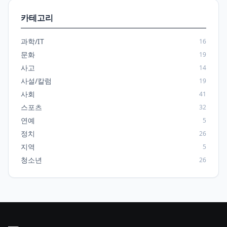
카테고리
과학/IT
16
문화
19
사고
14
사설/칼럼
19
사회
41
스포츠
32
연예
5
정치
26
지역
5
청소년
26