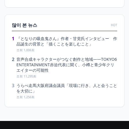
많이 본 뉴스
HOT
1
『となりの吸血鬼さん』作者・甘党氏インタビュー 作
品誕生の背景と「描くことを楽しむこと」
조회 1,006회
2
音声合成キャラクターがつなぐ創作と地域――TOKYO6
ENTERTAINMENT赤迫代表に聞く、小樽と青少年クリ
エイターの可能性
조회 11,295회
3
うらべ走馬大阪府議会議員「現場に行き、人と会うこと
を大切に」
조회 1,256회