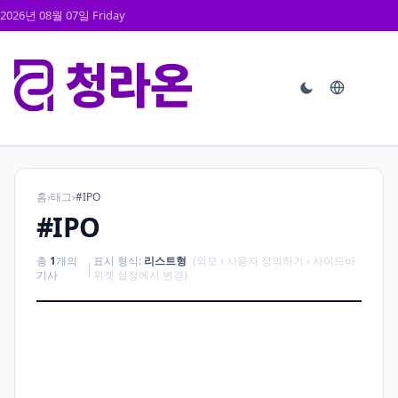
2026년 08월 07일 Friday
홈
›
태그
›
#IPO
#IPO
총
1
개의
표시 형식:
리스트형
(외모 › 사용자 정의하기 › 사이드바
|
기사
위젯 설정에서 변경)