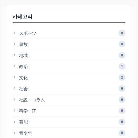
카테고리
スポーツ
0
事故
0
地域
0
政治
1
文化
2
社会
0
社説・コラム
0
科学・IT
0
芸能
0
青少年
0